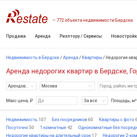
772 объекта недвижимости Бердска
Продажа
Аренда
Риэлтору / Сервисы
Новостройк
Недвижимость в Бердске
/
Аренда
/
Квартиры
/
Недорогие ква
Аренда недорогих квартир в Бердске, Г
Арендовать
Москва
Макс цена, ₽
За всё
Площадь,
м²
Недвижимость
107
Без посредников
60
Квартиры с фото
Посуточно
50
1 комнатные
42
Однокомнатные без посред
Недорогие квартиры на длительный срок
17
Недорогие 2-ком