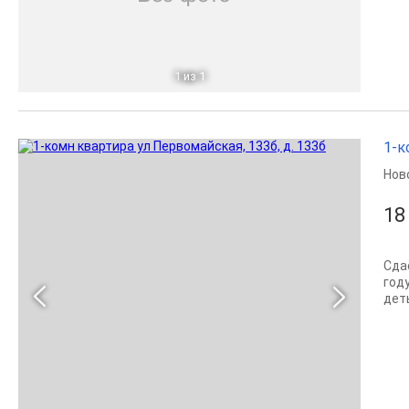
1
из 1
1-к
Нов
18
Cдa
год
дeт