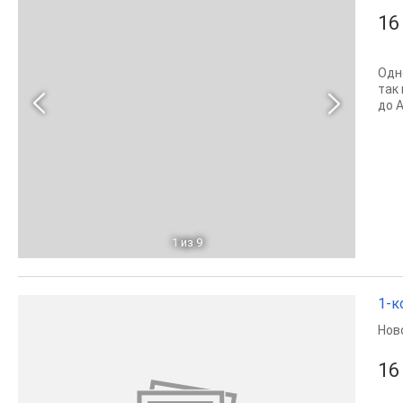
16
Одн
так
до А
1
из 9
1-к
Нов
16