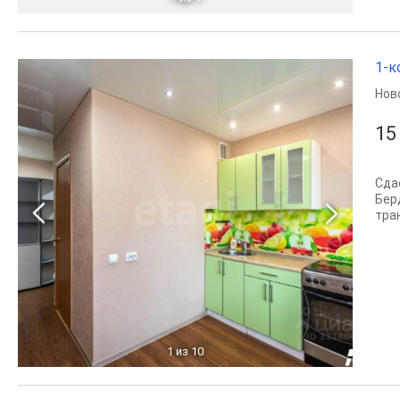
1-к
Нов
15
Сда
Бер
тран
1
из 10