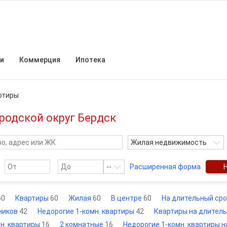
и
Коммерция
Ипотека
ртиры
ородской округ Бердск
Жилая недвижимость
--
Расширенная форма
60
Квартиры
60
Жилая
60
В центре
60
На длительный ср
ников
42
Недорогие 1-комн. квартиры
42
Квартиры на длител
н. квартиры
16
2 комнатные
16
Недорогие 1-комн. квартиры 