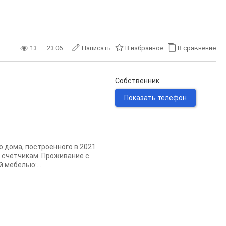
13
23.06
Написать
В избранное
В сравнение
Собственник
Показать телефон
 дoма, пocтpoeнного в 2021
о cчётчикам. Пpоживaние c
 мебeлью:...