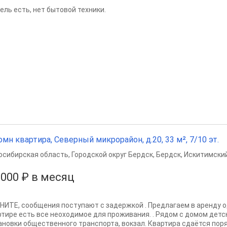
ель есть, нет бытовой техники.
омн квартира, Северный микрорайон, д.20, 33 м², 7/10 эт.
осибирская область
,
Городской округ Бердск
,
Бердск
,
Искитимский
 000 ₽ в месяц
НИТЕ, сообщения поступают с задержкой . Предлагаем в аренду о
ртире есть все неоходимое для проживания. . Рядом с домом детск
ановки общественного транспорта, вокзал. Квартира сдаётся поря