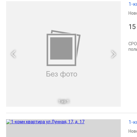
1-к
Нов
15
СРО
пол
1
из 1
1-к
Нов