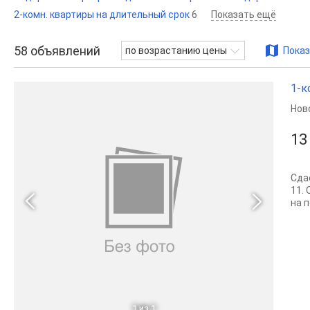
2-комн. квартиры на длительный срок
6
Показать ещё
58
объявлений
по возрастанию цены
Показ
1-к
Нов
13
Сда
11. 
на 
1
из 1