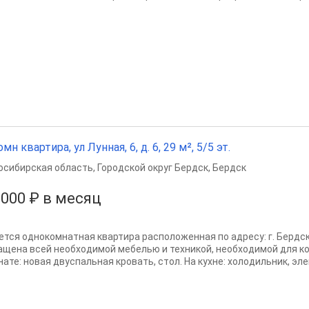
омн квартира, ул Лунная, 6, д. 6, 29 м², 5/5 эт.
осибирская область
,
Городской округ Бердск
,
Бердск
 000 ₽ в месяц
ется однокомнатная квартира расположенная по адресу: г. Бердск,
ащена всей необходимой мебелью и техникой, необходимой для к
ате: новая двуспальная кровать, стол. На кухне: холодильник, элек