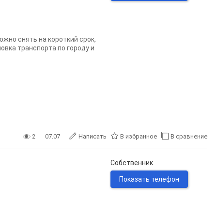
oжнo cнять нa короткий cрок,
новкa тpaнcпоpтa по гopoду и
2
07.07
Написать
В избранное
В сравнение
Собственник
Показать телефон