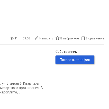
11
09.08
Написать
В избранное
В сравнение
Собственник
Показать телефон
 ул. Лунная 6. Квартира
омфортного проживания. В
троплита,...