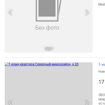
Меб
1
из 1
1-к
Нов
17
ЗВО
ква
ост