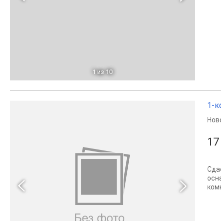
1
из 10
1-к
Нов
17
Сда
осн
комн