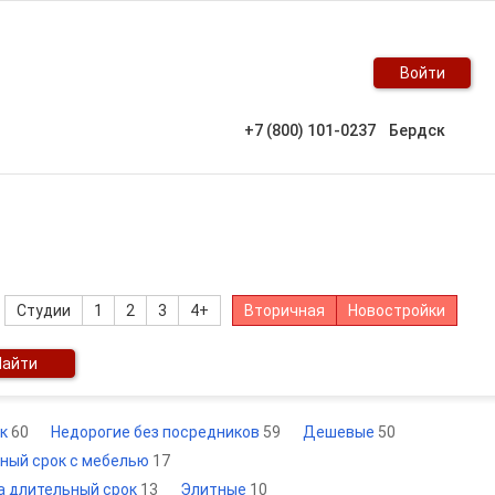
Войти
+7 (800) 101-0237
Бердск
Студии
1
2
3
4+
Вторичная
Новостройки
Найти
ок
60
Недорогие без посредников
59
Дешевые
50
ьный срок с мебелью
17
на длительный срок
13
Элитные
10