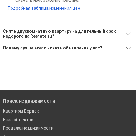
Скачать изображение графика
Подробная таблица изменения цен
Снять двухкомнатную квартиру на длительный срок
недорого на Restate.ru?
Ищите, как Снять двухкомнатную квартиру на длительный
Почему лучше всего искать объявления у нас?
срок недорого?
Все объявления проверены и проходят строгую
6 актуальных и проверенных объявлений
модерацию
Воспользуйтесь нашим поиском по новостройкам, для
Удобный поиск, есть подписка на новые объявления
подбора подходящего вам варианта
Помогаем с подбором выгодных ипотечных программ в
'Сохраните результаты поиска и возвращайтесь к нему,
банках в Бердске
когда это будет нужно'
Поиск недвижимости
Квартиры Бердск
База объектов
Продажа недвижимости