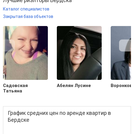
Лучшие риэлторы Бердска
Каталог специалистов
Закрытая база объектов
Садовская
Абелян Лусине
Воронков
Татьяна
График средних цен по аренде квартир в
Бердске