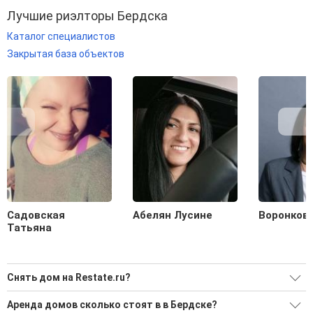
Лучшие риэлторы Бердска
Каталог специалистов
Закрытая база объектов
Садовская
Абелян Лусине
Воронков
Татьяна
Снять дом на Restate.ru?
Ищите, как Снять дом?
Аренда домов сколько стоят в в Бердске?