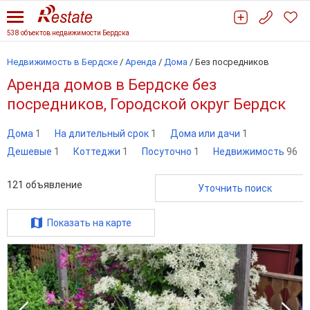
538 объектов недвижимости Бердска
Недвижимость в Бердске
/
Аренда
/
Дома
/
Без посредников
Аренда домов в Бердске без
посредников, Городской округ Бердск
Дома
1
На длительный срок
1
Дома или дачи
1
Дешевые
1
Коттеджи
1
Посуточно
1
Недвижимость
96
121
объявление
Уточнить поиск
Показать на карте