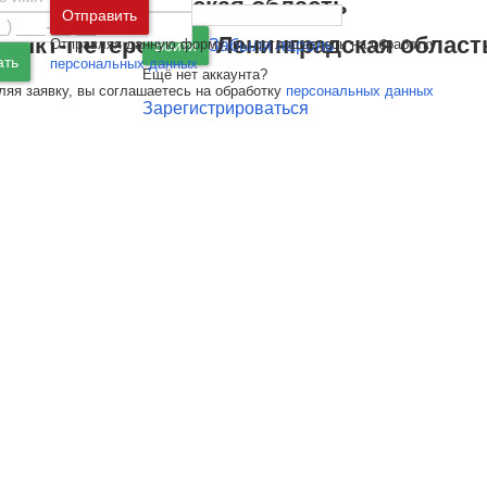
Москва
и
Московская область
Отправить
Санкт-Петербург
и
Ленинградская област
Отправляя данную форму, вы соглашаетесь на обработку
Забыли пароль
Войти
ать
персональных данных
Ещё нет аккаунта?
ляя заявку, вы соглашаетесь на обработку
персональных данных
Зарегистрироваться