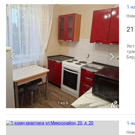
1-к
Нов
21
Уют
тра
Бер
1
из 9
1-к
Нов