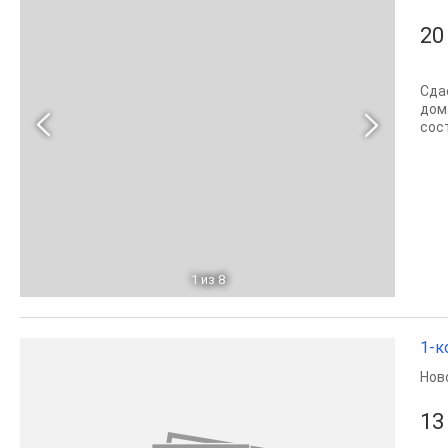
20
Сда
дом
сост
1
из 8
1-к
Нов
13