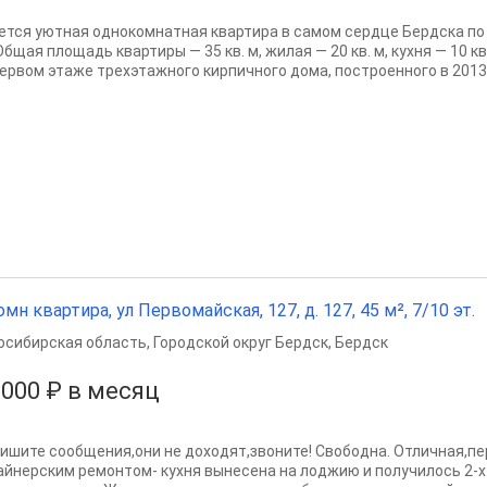
ется уютная однокомнатная квартира в самом сердце Бердска по 
Общая площадь квартиры — 35 кв. м, жилая — 20 кв. м, кухня — 10 
первом этаже трехэтажного кирпичного дома, построенного в 2013.
омн квартира, ул Первомайская, 127, д. 127, 45 м², 7/10 эт.
осибирская область
,
Городской округ Бердск
,
Бердск
 000 ₽ в месяц
пишите сообщения,они не доходят,звоните! Свободна. Отличная,п
айнерским ремонтом- кухня вынесена на лоджию и получилось 2-х