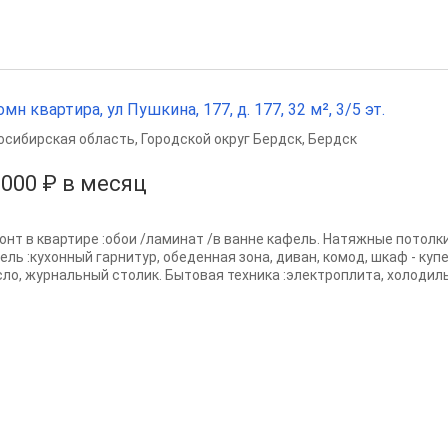
омн квартира, ул Пушкина, 177, д. 177, 32 м², 3/5 эт.
осибирская область
,
Городской округ Бердск
,
Бердск
 000 ₽ в месяц
онт в квартире :обои /ламинат /в ванне кафель. Натяжные потолк
ель :кухонный гарнитур, обеденная зона, диван, комод, шкаф - куп
сло, журнальный столик. Бытовая техника :электроплита, холодильн