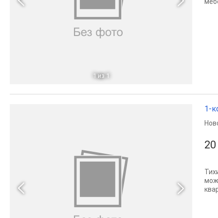
меб
1
из 1
1-к
Нов
20
Тих
мож
ква