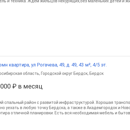
ель и техника. Ждем жильцов некурящих,без маленьких детей и жив
омн квартира, ул Рогачева, 49, д. 49, 43 м², 4/5 эт.
осибирская область
,
Городской округ Бердск
,
Бердск
 000 ₽ в месяц
ий спальный район с развитой инфраструктурой. Хорошая транспор
но уехать в любую точку Бердска, а также в Академгородок и Нов
ртира отличной планировки. Есть вся необходимая мебель и бытова