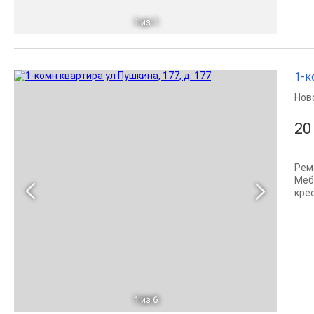
1
из 1
1-к
Нов
20
Рем
Меб
кре
1
из 6