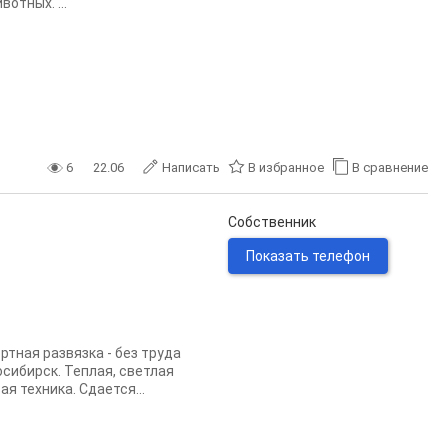
отных. ...
6
22.06
Написать
В избранное
В сравнение
Собственник
Показать телефон
тная развязка - без труда
осибирск. Теплая, светлая
я техника. Сдается...