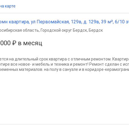
на карте
омн квартира, ул Первомайская, 129в, д. 129в, 39 м², 6/10 э
осибирская область
,
Городской округ Бердск
,
Бердск
 000 ₽ в месяц
ется на длительный срок квартира с отличным ремонтом. Квартира
ртире все новое- и мебель и техника и ремонт! Ремонт сделан с и
ременных материалов. на полу в санузле и в коридоре-керамогранит