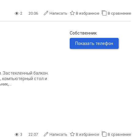
2
20.06
Написать
В избранное
В сравнение
Собственник
Показать телефон
и. Застекленный балкон.
е, компьютерный стол и
ик,...
3
22.07
Написать
В избранное
В сравнение