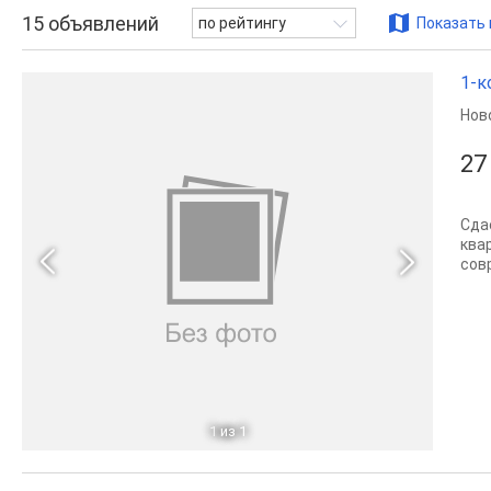
15
объявлений
по рейтингу
Показать 
1-к
Нов
27
Сда
ква
сов
1
из 1