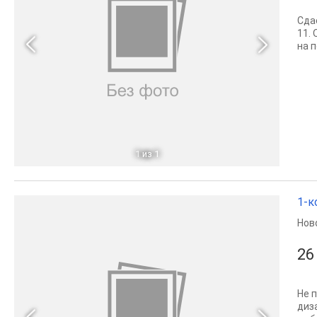
Сда
11. 
на 
1
из 1
1-к
Нов
26
Не 
диз