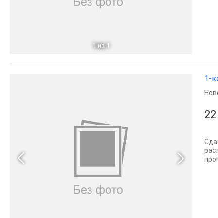
1
из 1
1-к
Нов
22
Сда
рас
про