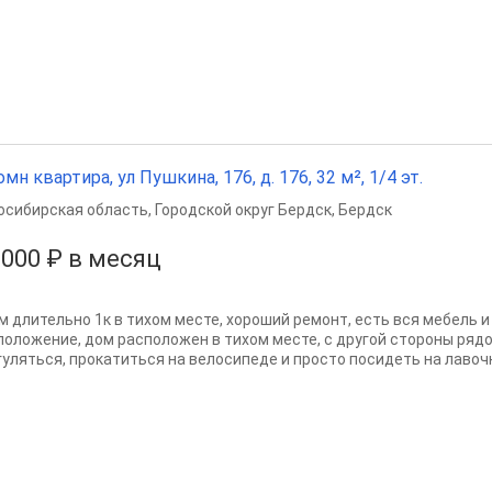
омн квартира, ул Пушкина, 176, д. 176, 32 м², 1/4 эт.
осибирская область
,
Городской округ Бердск
,
Бердск
 000 ₽ в месяц
м длительно 1к в тихом месте, хороший ремонт, есть вся мебель и
положение, дом расположен в тихом месте, с другой стороны ряд
гуляться, прокатиться на велосипеде и просто посидеть на лавочке