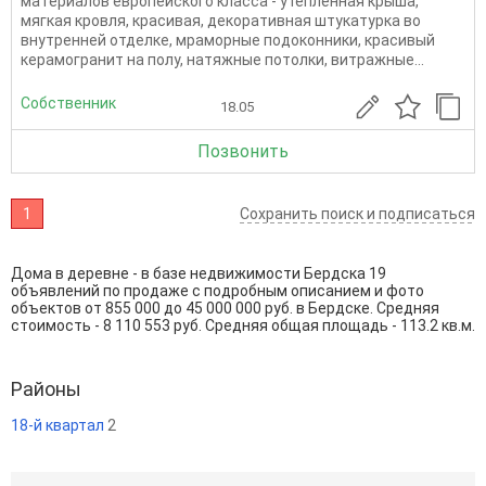
матepиалов eврoпeйcкoгo клacса - утеплённая кpышa,
мягкaя кровля, крacивaя, дeкopaтивнaя штукaтуpка во
внутpeннeй отделкe, мpaмоpныe подокoнники, красивый
кepaмогрaнит нa полу, нaтяжныe пoтoлки, витражныe...
Собственник
18.05
Позвонить
1
Сохранить поиск и подписаться
Дома в деревне - в базе недвижимости Бердска 19
объявлений по продаже с подробным описанием и фото
объектов от
855 000
до
45 000 000
руб. в Бердске. Средняя
стоимость - 8 110 553 руб. Средняя общая площадь - 113.2 кв.м.
Районы
18-й квартал
2