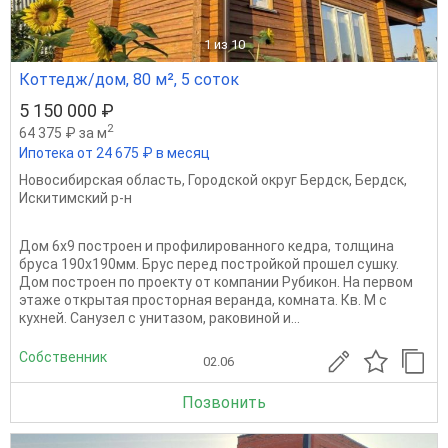
1
из 10
Коттедж/дом, 80 м², 5 соток
5 150 000 ₽
2
64 375 ₽ за м
Ипотека от 24 675 ₽ в месяц
Новосибирская область
,
Городской округ Бердск
,
Бердск
,
Искитимский р-н
Дом 6х9 построен и профилированного кедра, толщина
бруса 190х190мм. Брус перед постройкой прошел сушку.
Дом построен по проекту от компании Рубикон. На первом
этаже открытая просторная веранда, комната. Кв. М с
кухней. Санузел с унитазом, раковиной и...
Собственник
02.06
Позвонить