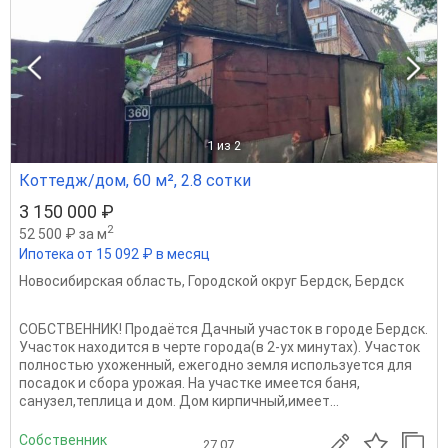
1
из 2
Коттедж/дом, 60 м², 2.8 сотки
3 150 000 ₽
2
52 500 ₽ за м
Ипотека от 15 092 ₽ в месяц
Новосибирская область
,
Городской округ Бердск
,
Бердск
СОБСТВЕННИК! Продаётся Дачный участок в городе Бердск.
Участок находится в черте города(в 2-ух минутах). Участок
полностью ухоженный, ежегодно земля используется для
посадок и сбора урожая. На участке имеется баня,
санузел,теплица и дом. Дом кирпичный,имеет...
Собственник
27.07