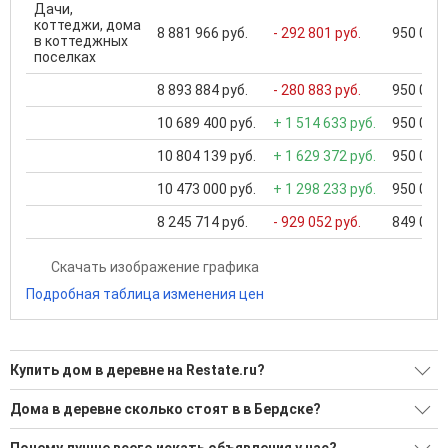
Дачи,
коттеджи, дома
8 881 966 руб.
- 292 801 руб.
950 000 
в коттеджных
поселках
8 893 884 руб.
- 280 883 руб.
950 000 
10 689 400 руб.
+ 1 514 633 руб.
950 000 
10 804 139 руб.
+ 1 629 372 руб.
950 000 
10 473 000 руб.
+ 1 298 233 руб.
950 000 
8 245 714 руб.
- 929 052 руб.
849 000 
Скачать изображение графика
Подробная таблица изменения цен
Купить дом в деревне на Restate.ru?
Ищите, как Купить дом в деревне?
Дома в деревне сколько стоят в в Бердске?
19 актуальных и проверенных объявлений
Минимальная цена: 855 000 Р. Максимальная цена: 45 000