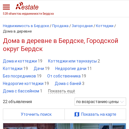
528 объектов недвижимости Бердска
Недвижимость в Бердске
/
Продажа
/
Загородная
/
Коттеджи
/
Дома в деревне
Дома в деревне в Бердске, Городской
округ Бердск
Дома и коттеджи
19
Коттеджи или таунхаусы
2
Коттеджи
19
Дачи
19
Недорогие дачи
11
Без посредников
19
От собственника
19
Недорогие коттеджи
19
Дома с баней
3
Дома с бассейном
1
Показать ещё
22
объявления
по возрастанию цены
Уточнить поиск
Показать на карте