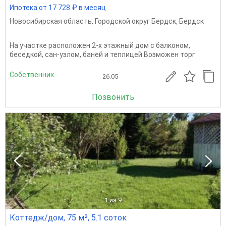
Ипотека от 17 728 ₽ в месяц
Новосибирская область
,
Городской округ Бердск
,
Бердск
На участке расположен 2-х этажный дом с балконом,
беседкой, сан-узлом, баней и теплицей Возможен торг
Собственник
26.05
Позвонить
1
из 9
Коттедж/дом, 75 м², 5.1 соток