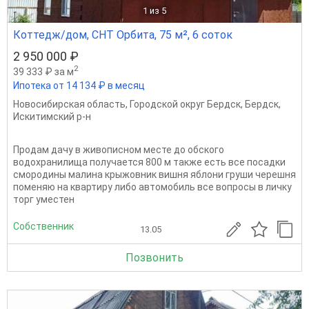
1
из 5
Коттедж/дом, СНТ Орбита, 75 м², 6 соток
2 950 000 ₽
2
39 333 ₽ за м
Ипотека от 14 134 ₽ в месяц
Новосибирская область
,
Городской округ Бердск
,
Бердск
,
Искитимский р-н
Продам дачу в живописном месте до обского
водохранилища получается 800 м также есть все посадки
смородины малина крыжовник вишня яблони груши черешня
поменяю на квартиру либо автомобиль все вопросы в личку
торг уместен
Собственник
13.05
Позвонить