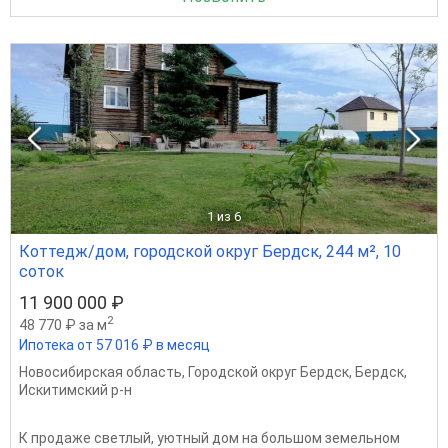
1
из 6
Коттедж/дом, городской округ Бердск, 244 м², 10
соток
11 900 000 ₽
2
48 770 ₽ за м
Ипотека от 57 016 ₽ в месяц
Новосибирская область
,
Городской округ Бердск
,
Бердск
,
Искитимский р-н
К продаже светлый, уютный дом на большом земельном