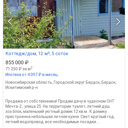
1
из 6
Коттедж/дом, 12 м², 5 соток
855 000 ₽
2
71 250 ₽ за м
Ипотека от 4 097 ₽ в месяц
Новосибирская область
,
Городской округ Бердск
,
Бердск
,
Искитимский р-н
Продажа от собственника! Продам дачу в чудесном СНТ
Мечта-2 , улица 25. На территории туалет, летний душ,
хоз.блок, маленький уютный домик 12 кв.м.. К домику
пристроенна небольшая летняя кухня. Свет круглый год,
летний водопровод, все необходимые посадки....