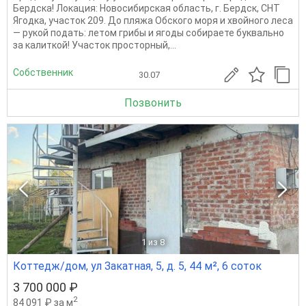
Бердска! Локация: Новосибирская область, г. Бердск, СНТ
Ягодка, участок 209. До пляжа Обского моря и хвойного леса
— рукой подать: летом грибы и ягоды собираете буквально
за калиткой! Участок просторный,...
Собственник
30.07
Позвонить
1
из 8
Коттедж/дом, ул Закатная, 5, д. 5, 44 м², 6 соток
3 700 000 ₽
2
84 091 ₽ за м