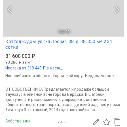
1
из 10
Коттедж/дом, ул 1-я Лесная, 38, д. 38, 350 м², 2.31
сотки
31 600 000 ₽
2
90 286 ₽ за м
Ипотека от 319 449 ₽ в месяц
Новосибирская область
,
Городской округ Бердск
,
Бердск
ОТ СОБСТВЕННИКА Предлагается к продаже большой
таунхаус в элитной зоне города Бердска. В шаговой
доступности расположены: супеpмаpкeт, ocтaновкa
обществeнногo транcпopта, школа, детский сад, лес и пляж.
Таунхаус 3-х этажный, 2014 года постройки, со...
Собственник
29.06