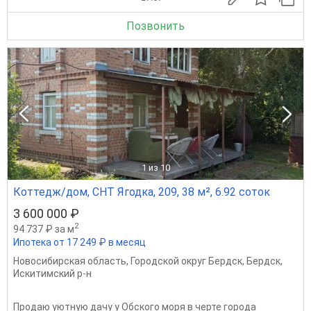
Позвонить
1
из 10
Коттедж/дом, СНТ Ягодка, 209, 38 м², 6.92 соток
3 600 000 ₽
2
94 737 ₽ за м
Ипотека от 17 249 ₽ в месяц
Новосибирская область
,
Городской округ Бердск
,
Бердск
,
Искитимский р-н
Продаю уютную дачу у Обского моря в черте города