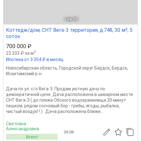
1
из 10
Коттедж/дом, СНТ Вега-3 территория, д.748, 30 м², 5
соток
700 000 ₽
2
23 333 ₽ за м
Ипотека от 3 354 ₽ в месяц
Новосибирская область
,
Городской округ Бердск
,
Бердск
,
Искитимский р-н
Дача по ул. с/о Вега-3. Продам уютную дачу по
демократичной цене. Дача расположена в шикарном месте
СНТ Вега-3 ( до пляжа Обского водохранилища 20 минут
пешком, рядом сосновый бор - грибы, ягоды, рыбалка,
чистый воздух! ! ) . Дача расположена ближе...
Светлана
Александровна
09.08
Агент