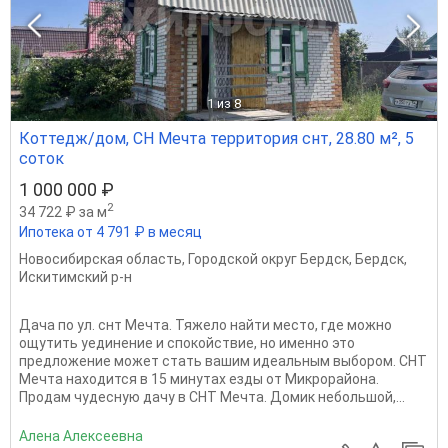
1
из 8
Коттедж/дом, СН Мечта территория снт, 28.80 м², 5
соток
1 000 000 ₽
2
34 722 ₽ за м
Ипотека от 4 791 ₽ в месяц
Новосибирская область
,
Городской округ Бердск
,
Бердск
,
Искитимский р-н
Дача по ул. снт Мечта. Тяжело найти место, где можно
ощутить уединение и спокойствие, но именно это
предложение может стать вашим идеальным выбором. СНТ
Мечта находится в 15 минутах езды от Микрорайона.
Продам чудесную дачу в СНТ Мечта. Домик небольшой,...
Алена Алексеевна