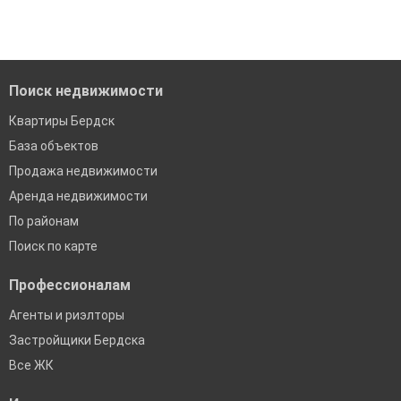
когда это будет нужно'
Удобный поиск, есть подписка на новые объявления
Помогаем с подбором выгодных ипотечных программ в
банках в Бердске
Поиск недвижимости
Квартиры Бердск
База объектов
Продажа недвижимости
Аренда недвижимости
По районам
Поиск по карте
Профессионалам
Агенты и риэлторы
Застройщики Бердска
Все ЖК