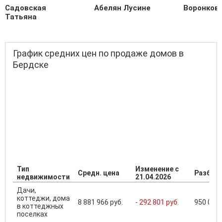
Садовская
Абелян Лусине
Воронков
Татьяна
График средних цен по продаже домов в
Бердске
Тип
Изменение с
Средн. цена
Разброс
недвижимости
21.04.2026
Дачи,
коттеджи, дома
8 881 966 руб.
- 292 801 руб.
950 000 
в коттеджных
поселках