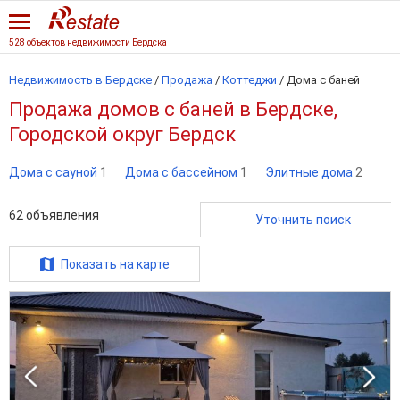
528 объектов недвижимости Бердска
Недвижимость в Бердске
/
Продажа
/
Коттеджи
/
Дома с баней
Продажа домов с баней в Бердске,
Городской округ Бердск
Дома с сауной
1
Дома с бассейном
1
Элитные дома
2
62
объявления
Уточнить поиск
Показать на карте