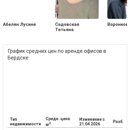
Абелян Лусине
Садовская
Воронков
Татьяна
График средних цен по аренде офисов в
Бердске
Средн. цена
Тип
Изменение с
Разброс
2
недвижимости
21.04.2026
м