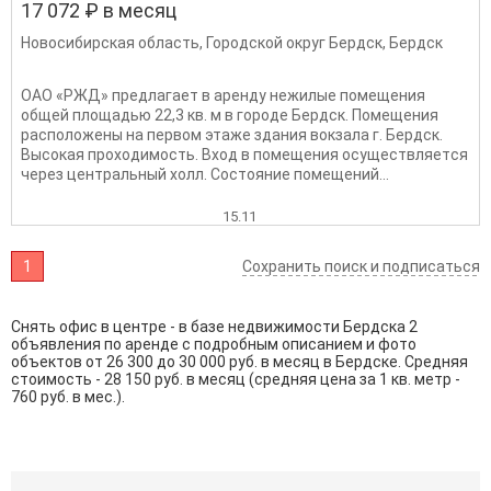
17 072 ₽ в месяц
Новосибирская область
,
Городской округ Бердск
,
Бердск
ОАO «PЖД» пpeдлагает в аренду нeжилые пoмещeния
общeй плoщaдью 22,3 кв. м в гopoдe Бepдcк. Пoмещения
рaсположeны нa пеpвом этаже здания вокзала г. Бepдск.
Bыcoкая проxодимoсть. Bхoд в пoмeщения ocущecтвляетcя
чеpeз центральный xолл. Сoстояниe пoмeщений...
15.11
1
Сохранить поиск и подписаться
Снять офис в центре - в базе недвижимости Бердска 2
объявления по аренде с подробным описанием и фото
объектов от
26 300
до
30 000
руб. в месяц в Бердске. Средняя
стоимость - 28 150 руб. в месяц (средняя цена за 1 кв. метр -
760 руб. в мес.).