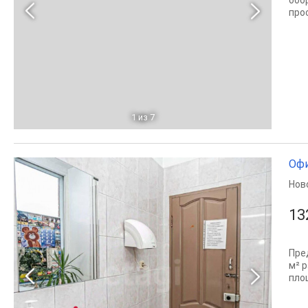
обо
про
1
из 7
Офи
Нов
13
Пре
м² 
пло