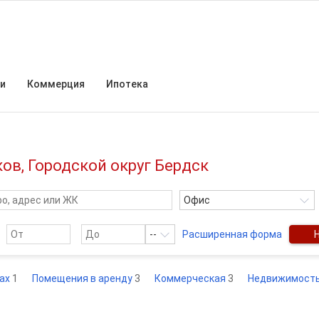
и
Коммерция
Ипотека
ов, Городской округ Бердск
Офис
--
Расширенная форма
рах
1
Помещения в аренду
3
Коммерческая
3
Недвижимост