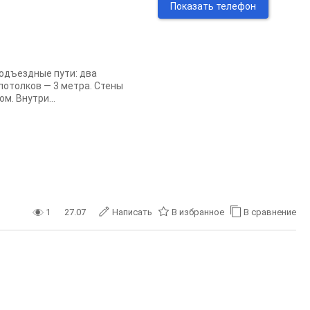
Показать телефон
подъездные пути: два
потолков — 3 метра. Стены
м. Внутри...
1
27.07
Написать
В избранное
В сравнение