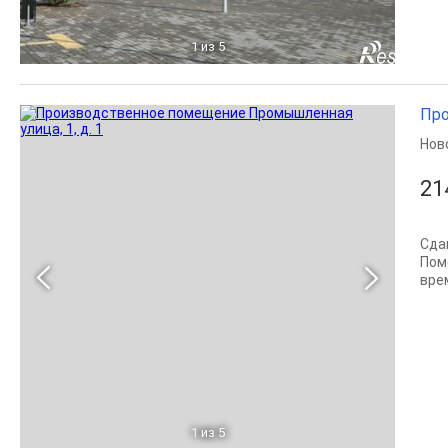
1
из 5
Про
Нов
21
Сда
Пом
вре
1
из 5