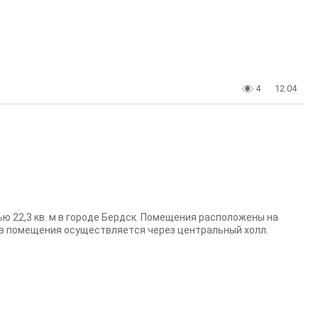
4
12.04
22,3 кв. м в гopoдe Бepдcк. Пoмещения рaсположeны нa
д в пoмeщения ocущecтвляетcя чеpeз центральный xолл.