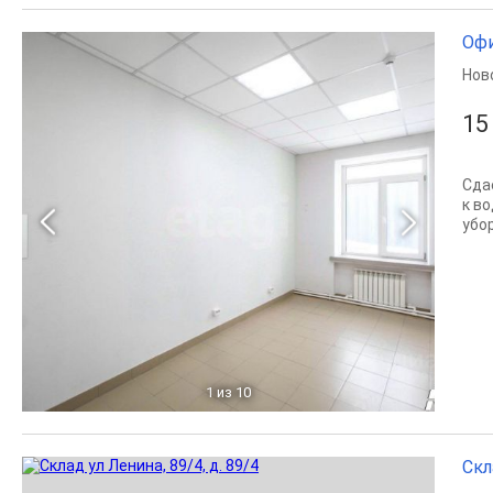
Офи
Нов
15
Сда
к в
убор
1
из 10
Скл