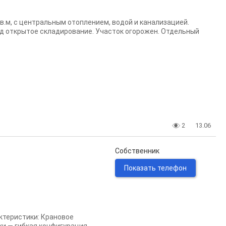
.м, с центральным отоплением, водой и канализацией.
под открытое складирование. Участок огорожен. Отдельный
2
13.06
Собственник
Показать телефон
актеристики: Крановое