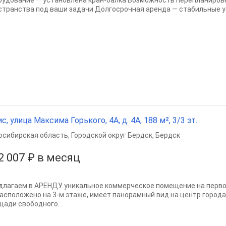
рудование — установлена кран-балка Возможность перепланировк
странства под ваши задачи Долгосрочная аренда — стабильные ус
с, улица Максима Горького, 4А, д. 4А, 188 м², 3/3 эт.
осибирская область
,
Городской округ Бердск
,
Бердск
2 007 ₽ в месяц
длагаем в АРЕНДУ уникальное коммерческое помещение на первой
расположено на 3-м этаже, имеет панорамный вид на центр города
щади свободного...