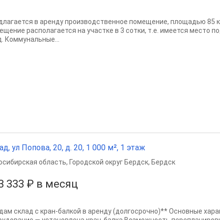
длагается в аренду производственное помещение, площадью 85 кв
ещение располагается на участке в 3 сотки, т.е. имеется место 
д. Коммунальные...
ад, ул Попова, 20, д. 20, 1 000 м², 1 этаж
осибирская область
,
Городской округ Бердск
,
Бердск
3 333 ₽ в месяц
Сдам склад с кран-балкой в аренду (долгосрочно)** Основные хар