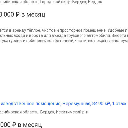
осибирская область
,
Городской округ Бердск
,
Бердск
0 000 ₽ в месяц
ётся в аренду тёплое, чистое и просторное помещение. Удобные 
ельных входа и ворота для въезда грузового автомобиля. Высота 
тукатурены и побелены, пол бетонный, частично покрыт линолеумо
изводственное помещение, Черемушная, 84.90 м², 1 этаж
осибирская область
,
Бердск
,
Искитимский р-н
 000 ₽ в месяц