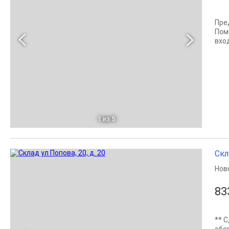
Пре
Пом
вхо
1
из 5
Скл
Нов
83
** 