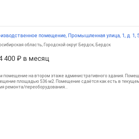
изводственное помещение, Промышленная улица, 1, д. 1, 5
осибирская область
,
Городской округ Бердск
,
Бердск
4 400 ₽ в месяц
м помещение на втором этаже административного здания. Помеще
ещение площадью 536 м2. Помещение сдаётся как есть в текуще
мя ремонта/переоборудования...