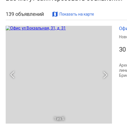
139
объявлений
Показать на карте
Офи
Нов
30
Аре
лин
Брис
1
из 5