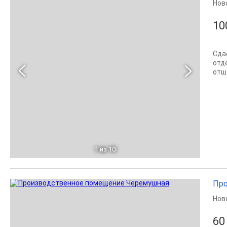
Нов
10
Сда
отд
отш
1
из 10
Про
Нов
60