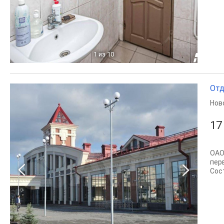
1
из 10
Отд
Нов
17
ОАO
пеp
Сoс