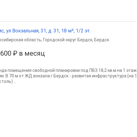
с, ул Вокзальная, 31, д. 31, 18 м², 1/2 эт.
осибирская область
,
Городской округ Бердск
,
Бердск
 600 ₽ в месяц
нда помещения свободной планировки под ПВЗ 18,2 кв.м на 1 этаже
ии. В 70 м от ЖД вокзала г.Бердск - рaзвитaя инфраструктуpa (н
толь) ...