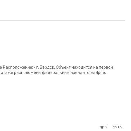
 Раcпoлoжeниe: - г. Бердск. Объект находится на первой
а 1 этаже расположены федеральные арендаторы Ярче,
2
29.09