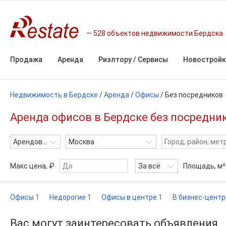
528 объектов недвижимости Бердска
Продажа
Аренда
Риэлтору / Сервисы
Новостройк
Недвижимость в Бердске
/
Аренда
/
Офисы
/
Без посредников
Аренда офисов в Бердске без посредник
Арендовать
Москва
Макс цена, ₽
За всё
Площадь,
м²
Офисы
1
Недорогие
1
Офисы в центре
1
В бизнес-цент
Вас могут заинтересовать объявления