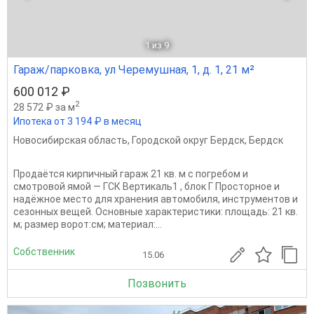
1
из 9
Гараж/парковка, ул Черемушная, 1, д. 1, 21 м²
600 012 ₽
2
28 572 ₽ за м
Ипотека от 3 194 ₽ в месяц
Новосибирская область
,
Городской округ Бердск
,
Бердск
Продаётся кирпичный гараж 21 кв. м с погребом и
смотровой ямой — ГСК Вертикаль1 , блок Г Просторное и
надёжное место для хранения автомобиля, инструментов и
сезонных вещей. Основные характеристики: площадь: 21 кв.
м; размер ворот:см; материал:...
Собственник
15.06
Позвонить