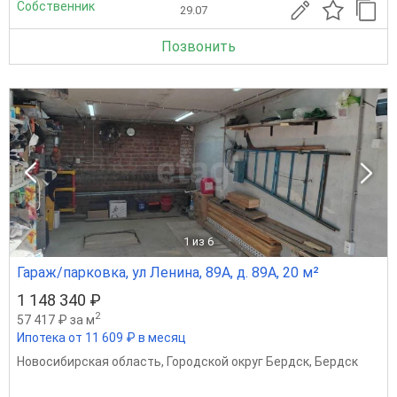
Собственник
29.07
Позвонить
1
из 6
Гараж/парковка, ул Ленина, 89А, д. 89А, 20 м²
1 148 340 ₽
2
57 417 ₽ за м
Ипотека от 11 609 ₽ в месяц
Новосибирская область
,
Городской округ Бердск
,
Бердск