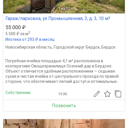
1
из 10
Гараж/парковка, ул Промышленная, 3, д. 3, 10 м²
55 000 ₽
2
5 500 ₽ за м
Ипотека от 293 ₽ в месяц
Новосибирская область
,
Городской округ Бердск
,
Бердск
Погребная ячейка площадью 4,1 м² расположена в
кооперативе Овощехранилище Осенний дар в Бердске.
Объект отличается удобным расположением — седьмая
сухая и чистая ячейка от центрального прохода по правой
стороне, что обеспечивает легкий доступ и оптимальные...
Собственник
15.06
Позвонить