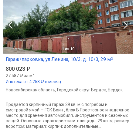
1
из 10
Гараж/парковка, ул Ленина, 10/3, д. 10/3, 29 м²
800 023 ₽
2
27 587 ₽ за м
Ипотека от 4 258 ₽ в месяц
Новосибирская область
,
Городской округ Бердск
,
Бердск
Продаётся кирпичный гараж 29 кв. м с погребом и
смотровой ямой — ГСК Воин , блок Б Просторное и надёжное
место для хранения автомобиля, инструментов и сезонных
вещей. Основные характеристики: площадь: 29 кв. м; размер
ворот:см; материал: кирпич; дополнительные...