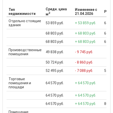
Средн. цена
Тип
Изменение с
Разб
2
недвижимости
21.04.2026
м
Отдельно стоящие
53 859 руб.
+ 53 859 руб.
6 500
здания
68 803 руб.
+ 68 803 руб.
6 500
68 803 руб.
+ 68 803 руб.
6 500
Производственные
49 838 руб.
- 9 745 руб.
помещения
50 724 руб.
- 8 860 руб.
52 495 руб.
- 7 088 руб.
5 566
Торговые
помещения и
64 570 руб.
+ 64 570 руб.
площади
64 570 руб.
+ 64 570 руб.
64 570 руб.
+ 64 570 руб.
800 0
Помещение