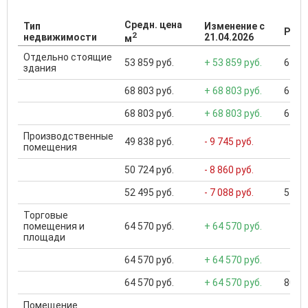
Средн. цена
Тип
Изменение с
Разб
2
недвижимости
21.04.2026
м
Отдельно стоящие
53 859 руб.
+ 53 859 руб.
6 500
здания
68 803 руб.
+ 68 803 руб.
6 500
68 803 руб.
+ 68 803 руб.
6 500
Производственные
49 838 руб.
- 9 745 руб.
помещения
50 724 руб.
- 8 860 руб.
52 495 руб.
- 7 088 руб.
5 566
Торговые
помещения и
64 570 руб.
+ 64 570 руб.
площади
64 570 руб.
+ 64 570 руб.
64 570 руб.
+ 64 570 руб.
800 0
Помещение