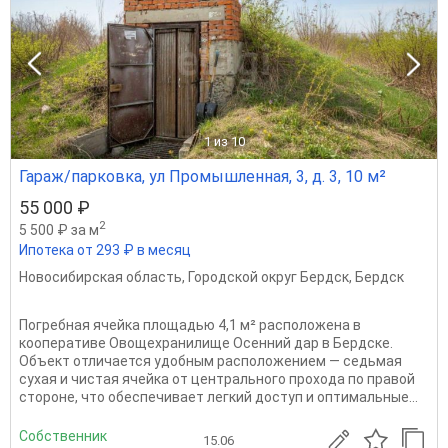
1
из 10
Гараж/парковка, ул Промышленная, 3, д. 3, 10 м²
55 000 ₽
2
5 500 ₽ за м
Ипотека от 293 ₽ в месяц
Новосибирская область
,
Городской округ Бердск
,
Бердск
Погребная ячейка площадью 4,1 м² расположена в
кооперативе Овощехранилище Осенний дар в Бердске.
Объект отличается удобным расположением — седьмая
сухая и чистая ячейка от центрального прохода по правой
стороне, что обеспечивает легкий доступ и оптимальные...
Собственник
15.06