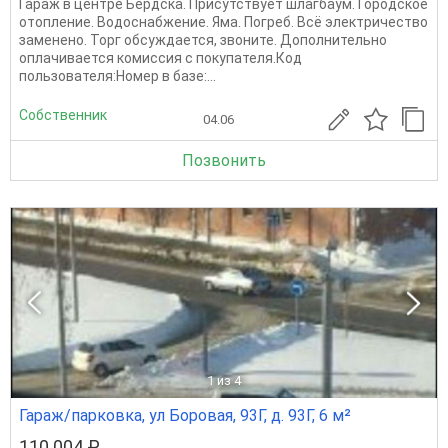
Гараж в центре Бердска. Присутствует шлагбаум. Городское
отопление. Водоснабжение. Яма. Погреб. Всё электричество
заменено. Торг обсуждается, звоните. Дополнительно
оплачивается комиссия с покупателя.Код
пользователя:Номер в базе:...
Собственник
04.06
Позвонить
1
из 4
Гараж/парковка, ул Боровая, 93Г, д. 93Г, 6 м²
110 004 ₽