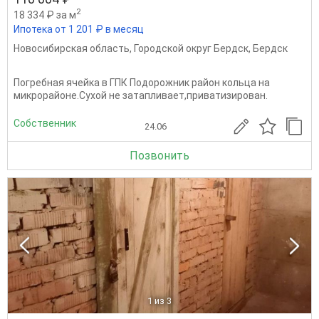
2
18 334 ₽ за м
Ипотека от 1 201 ₽ в месяц
Новосибирская область
,
Городской округ Бердск
,
Бердск
Погребная ячейка в ГПК Подорожник район кольца на
микрорайоне.Сухой не затапливает,приватизирован.
Собственник
24.06
Позвонить
1
из 3