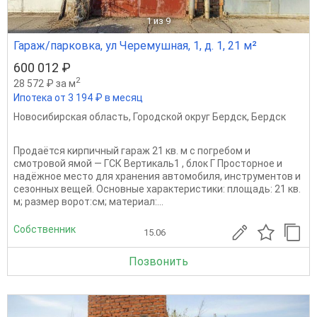
1
из 9
Гараж/парковка, ул Черемушная, 1, д. 1, 21 м²
600 012 ₽
2
28 572 ₽ за м
Ипотека от 3 194 ₽ в месяц
Новосибирская область
,
Городской округ Бердск
,
Бердск
Продаётся кирпичный гараж 21 кв. м с погребом и
смотровой ямой — ГСК Вертикаль1 , блок Г Просторное и
надёжное место для хранения автомобиля, инструментов и
сезонных вещей. Основные характеристики: площадь: 21 кв.
м; размер ворот:см; материал:...
Собственник
15.06
Позвонить