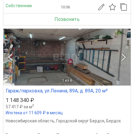
Собственник
10.06
Позвонить
1
из 6
Гараж/парковка, ул Ленина, 89А, д. 89А, 20 м²
1 148 340 ₽
2
57 417 ₽ за м
Ипотека от 11 609 ₽ в месяц
Новосибирская область
,
Городской округ Бердск
,
Бердск