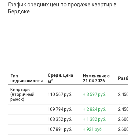
График средних цен по продаже квартир в
Бердске
Средн. цена
Тип
Изменение с
Разброс
2
недвижимости
21.04.2026
м
Квартиры
(вторичный
110 567 руб.
+ 3 597 руб.
2 450 000
рынок)
109 794 руб.
+ 2 824 руб.
2 450 000
108 352 руб.
+ 1 382 руб.
2 600 000
107 891 руб.
+ 921 руб.
2 600 000