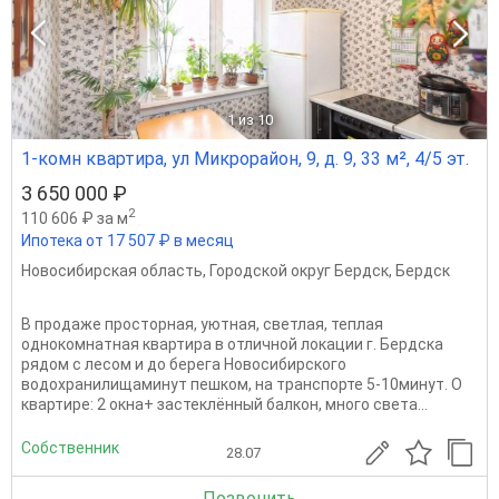
1
из 10
1-комн квартира, ул Микрорайон, 9, д. 9, 33 м², 4/5 эт.
3 650 000 ₽
2
110 606 ₽ за м
Ипотека от 17 507 ₽ в месяц
Новосибирская область
,
Городской округ Бердск
,
Бердск
В продаже просторная, уютная, светлая, теплая
однокомнатная квартира в отличной локации г. Бердска
рядом с лесом и до берега Новосибирского
водохранилищаминут пешком, на транспорте 5-10минут. О
квартире: 2 окна+ застеклённый балкон, много света...
Собственник
28.07
Позвонить