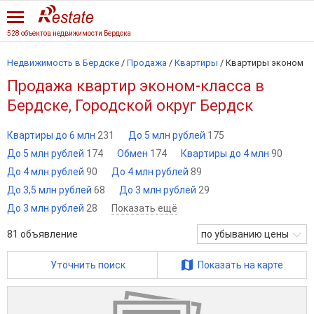
528 объектов недвижимости Бердска
Недвижимость в Бердске
/
Продажа
/
Квартиры
/
Квартиры эконом
Продажа квартир эконом-класса в
Бердске, Городской округ Бердск
Квартиры до 6 млн
231
До 5 млн рублей
175
До 5 млн рублей
174
Обмен
174
Квартиры до 4 млн
90
До 4 млн рублей
90
До 4 млн рублей
89
До 3,5 млн рублей
68
До 3 млн рублей
29
До 3 млн рублей
28
Показать ещё
81
объявление
по убыванию цены
Уточнить поиск
Показать на карте