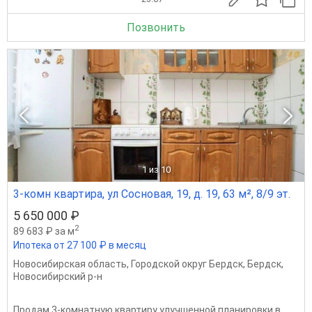
Позвонить
1
из 10
3-комн квартира, ул Сосновая, 19, д. 19, 63 м², 8/9 эт.
5 650 000 ₽
2
89 683 ₽ за м
Ипотека от 27 100 ₽ в месяц
Новосибирская область
,
Городской округ Бердск
,
Бердск
,
Новосибирский р-н
Продaм 3-комнатную квартиру улучшeнной плaнирoвки в