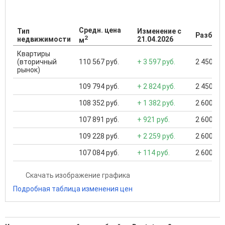
Средн. цена
Тип
Изменение с
Разброс
2
недвижимости
21.04.2026
м
Квартиры
(вторичный
110 567 руб.
+ 3 597 руб.
2 450 000
рынок)
109 794 руб.
+ 2 824 руб.
2 450 000
108 352 руб.
+ 1 382 руб.
2 600 000
107 891 руб.
+ 921 руб.
2 600 000
109 228 руб.
+ 2 259 руб.
2 600 000
107 084 руб.
+ 114 руб.
2 600 000
Скачать изображение графика
Подробная таблица изменения цен