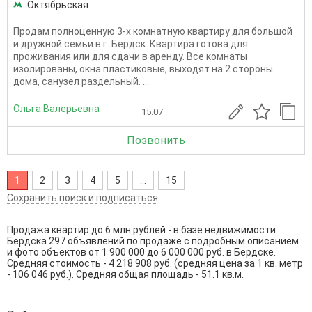
Октябрьская
Продам полноценную 3-х комнатную квартиру для большой
и дружной семьи в г. Бердск. Квартира готова для
проживания или для сдачи в аренду. Все комнаты
изолированы, окна пластиковые, выходят на 2 стороны
дома, санузел раздельный. ...
Ольга Валерьевна
15.07
Позвонить
1
2
3
4
5
...
15
Сохранить поиск и подписаться
Продажа квартир до 6 млн рублей - в базе недвижимости
Бердска 297 объявлений по продаже с подробным описанием
и фото объектов от
1 900 000
до
6 000 000
руб. в Бердске.
Средняя стоимость - 4 218 908 руб. (средняя цена за 1 кв. метр
- 106 046 руб.). Средняя общая площадь - 51.1 кв.м.