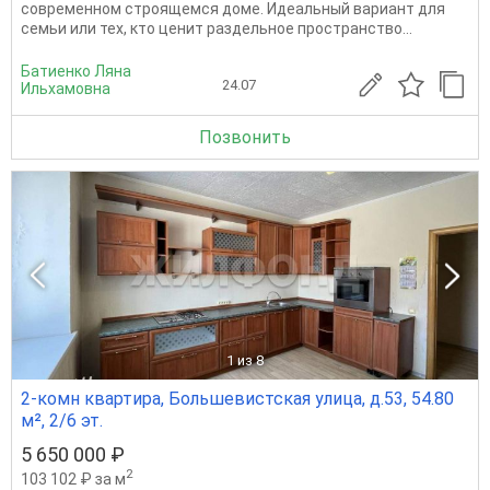
современном строящемся доме. Идеальный вариант для
семьи или тех, кто ценит раздельное пространство...
Батиенко Ляна
24.07
Ильхамовна
Позвонить
1
из 8
2-комн квартира, Большевистская улица, д.53, 54.80
м², 2/6 эт.
5 650 000 ₽
2
103 102 ₽ за м