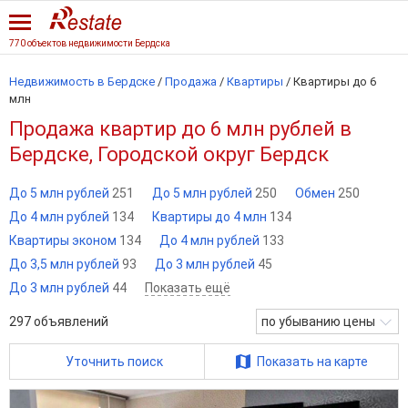
770 объектов недвижимости Бердска
Недвижимость в Бердске
/
Продажа
/
Квартиры
/
Квартиры до 6
млн
Продажа квартир до 6 млн рублей в
Бердске, Городской округ Бердск
До 5 млн рублей
251
До 5 млн рублей
250
Обмен
250
До 4 млн рублей
134
Квартиры до 4 млн
134
Квартиры эконом
134
До 4 млн рублей
133
До 3,5 млн рублей
93
До 3 млн рублей
45
До 3 млн рублей
44
Показать ещё
297
объявлений
по убыванию цены
Уточнить поиск
Показать на карте