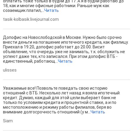
оплатить тоже только в будни до 17. А я в будни работаю до
18, как и многие офисные работники. Раньше муж как
созаемщик платил,...
Читать
tasik-kolbasik.livejournal.com
Допофис на Новослободской в Москве. Нужно было срочно
внести деньги на погашение ипотечного кредита, как физлицу.
Приехал в 19.20, допофис работает до 20.00. Висит
объявление, что очередь уже не занимать, т.к. обслужить не
успеют даже тех, кто записался. При этом допофис ВТБ -
единственный, работающ...
Читать
ulisses
Уважаемые все! Позвольте поведать свою историю
отношений с ВТБ. Несколько лет назад я взяла ипотечный
кредит. Думаю, каждый для этой цели выберает банк не
только по условиям кредита и процентной ставке, а и по
местоположению и режиму работы филиалов, беря во
внимание долгосрочность отношений (у м...
Читать
Siam