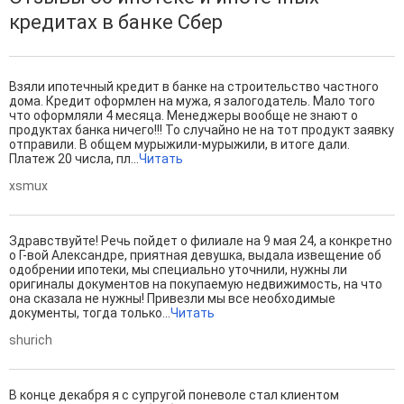
кредитах в банке Сбер
Взяли ипотечный кредит в банке на строительство частного
дома. Кредит оформлен на мужа, я залогодатель. Мало того
что оформляли 4 месяца. Менеджеры вообще не знают о
продуктах банка ничего!!! То случайно не на тот продукт заявку
отправили. В общем мурыжили-мурыжили, в итоге дали.
Платеж 20 числа, пл...
Читать
xsmux
Здравствуйте! Речь пойдет о филиале на 9 мая 24, а конкретно
о Г-вой Александре, приятная девушка, выдала извещение об
одобрении ипотеки, мы специально уточнили, нужны ли
оригиналы документов на покупаемую недвижимость, на что
она сказала не нужны! Привезли мы все необходимые
документы, тогда только...
Читать
shurich
В конце декабря я с супругой поневоле стал клиентом