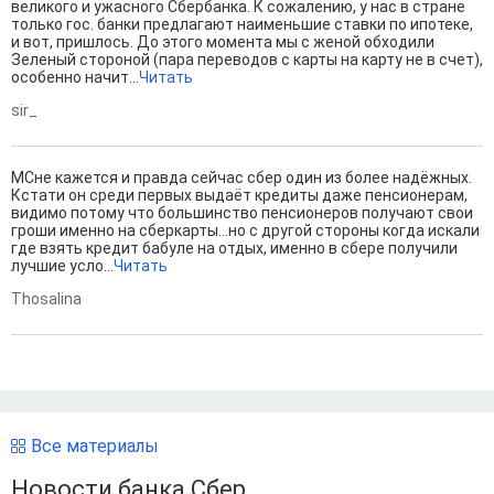
великого и ужасного Сбербанка. К сожалению, у нас в стране
только гос. банки предлагают наименьшие ставки по ипотеке,
и вот, пришлось. До этого момента мы с женой обходили
Зеленый стороной (пара переводов с карты на карту не в счет),
особенно начит...
Читать
sir_
МСне кажется и правда сейчас сбер один из более надёжных.
Кстати он среди первых выдаёт кредиты даже пенсионерам,
видимо потому что большинство пенсионеров получают свои
гроши именно на сберкарты...но с другой стороны когда искали
где взять кредит бабуле на отдых, именно в сбере получили
лучшие усло...
Читать
Thosalina
Все материалы
Новости банка Сбер