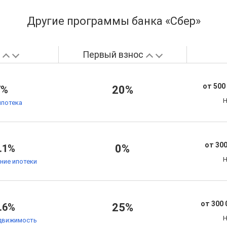
Другие программы банка «Сбер»
а
Первый взнос
от 500
7%
20%
Н
ипотека
от 300
.1%
0%
Н
ние ипотеки
от 300 
.6%
25%
Н
движимость