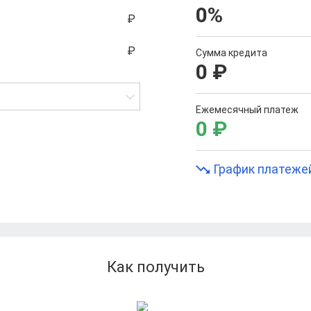
0
%
Сумма кредита
0
₽
Ежемесячный платеж
0
₽
График платеже
Как получить