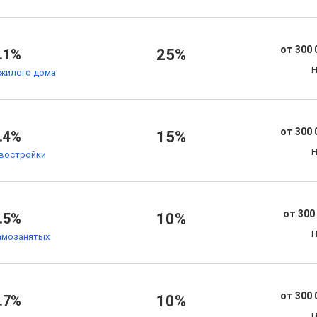
от 300 
.1%
25%
Н
жилого дома
от 300 
.4%
15%
Н
овостройки
от 300
.5%
10%
Н
амозанятых
от 300 
.7%
10%
Н