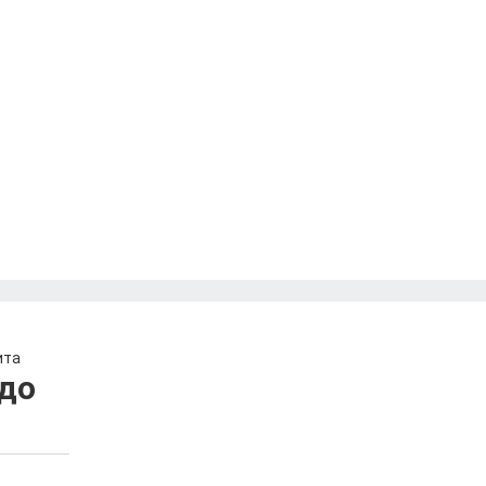
ита
до