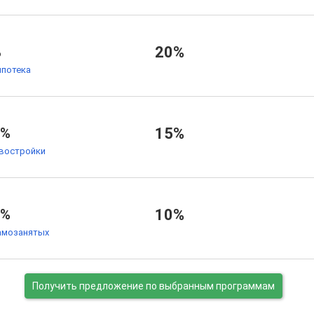
%
20%
ипотека
4%
15%
овостройки
5%
10%
амозанятых
Получить предложение
по выбранным программам