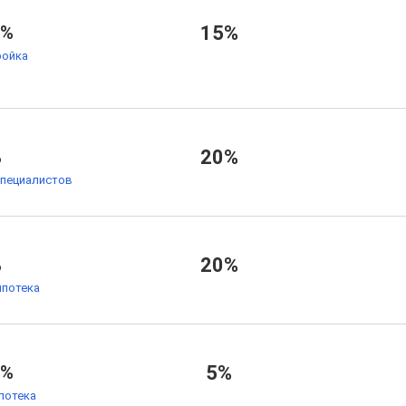
7%
15%
ойка
%
20%
специалистов
%
20%
ипотека
6%
5%
потека