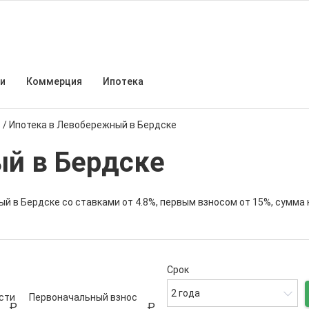
и
Коммерция
Ипотека
в
/
Ипотека в Левобережный в Бердске
й в Бердске
й в Бердске со ставками от 4.8%, первым взносом от 15%, сумма
Срок
2 года
сти
Первоначальный взнос