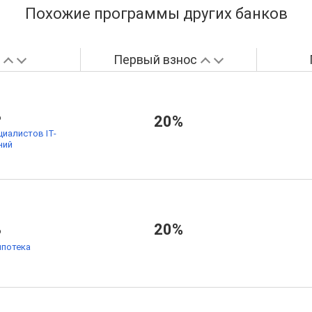
Похожие программы других банков
а
Первый взнос
%
20%
циалистов IT-
ний
%
20%
ипотека