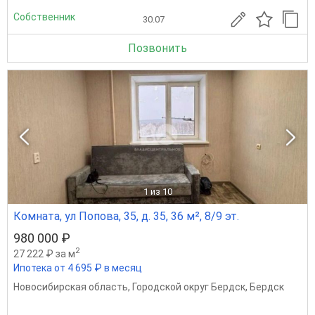
Собственник
30.07
Позвонить
1
из 10
Комната, ул Попова, 35, д. 35, 36 м², 8/9 эт.
980 000 ₽
2
27 222 ₽ за м
Ипотека от 4 695 ₽ в месяц
Новосибирская область
,
Городской округ Бердск
,
Бердск