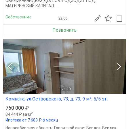
ОБРЕМЕНЕНИЙ,БЕЗ ДОЛГОВ. ПОДХОДИТ ПОД
МАТЕРИНСКИЙ КАПИТАЛ ....
Собственник
22.06
Позвонить
1
из 10
Комната, ул Островского, 73, д. 73, 9 м², 5/5 эт.
760 000 ₽
2
84 444 ₽ за м
Ипотека от 7 683 ₽ в месяц
Новосибирская область
,
Городской округ Бердск
,
Бердск