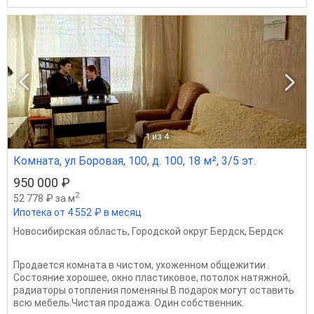
1
из 4
Комната, ул Боровая, 100, д. 100, 18 м², 3/5 эт.
950 000 ₽
2
52 778 ₽ за м
Ипотека от 4 552 ₽ в месяц
Новосибирская область
,
Городской округ Бердск
,
Бердск
Продается комната в чистом, ухоженном общежитии .
Состояние хорошее, окно пластиковое, потолок натяжной,
радиаторы отопления поменяны.В подарок могут оставить
всю мебель.Чистая продажа. Один собственник.