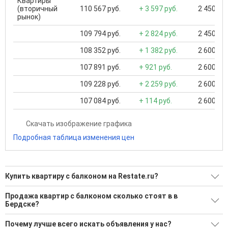
Квартиры
(вторичный
110 567 руб.
+ 3 597 руб.
2 450 000
рынок)
109 794 руб.
+ 2 824 руб.
2 450 000
108 352 руб.
+ 1 382 руб.
2 600 000
107 891 руб.
+ 921 руб.
2 600 000
109 228 руб.
+ 2 259 руб.
2 600 000
107 084 руб.
+ 114 руб.
2 600 000
Скачать изображение графика
Подробная таблица изменения цен
Купить квартиру с балконом на Restate.ru?
Ищите, как Купить квартиру с балконом?
Продажа квартир с балконом сколько стоят в в
Бердске?
115 актуальных и проверенных объявлений
Минимальная цена: 2 100 000 Р. Максимальная цена: 18 500
Воспользуйтесь нашим поиском по новостройкам, для
Почему лучше всего искать объявления у нас?