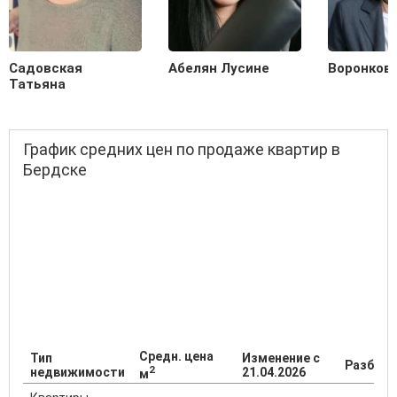
Садовская
Абелян Лусине
Воронков
Татьяна
График средних цен по продаже квартир в
Бердске
Средн. цена
Тип
Изменение с
Разброс
2
недвижимости
21.04.2026
м