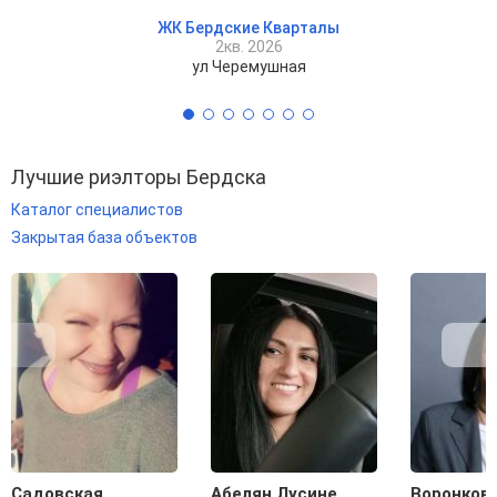
ЖК Бердские Кварталы
2кв. 2026
ул Черемушная
Лучшие риэлторы Бердска
Каталог специалистов
Закрытая база объектов
Садовская
Абелян Лусине
Воронков