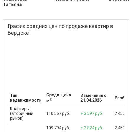
Татьяна
График средних цен по продаже квартир в
Бердске
Средн. цена
Тип
Изменение с
Разброс
2
недвижимости
21.04.2026
м
Квартиры
(вторичный
110 567 руб.
+ 3 597 руб.
2 450 000
рынок)
109 794 руб.
+ 2 824 руб.
2 450 000