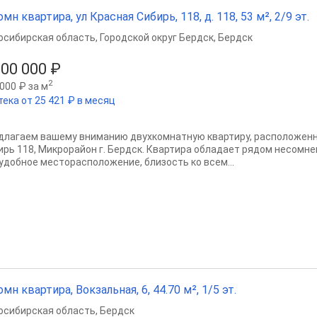
омн квартира, ул Красная Сибирь, 118, д. 118, 53 м², 2/9 эт.
осибирская область
,
Городской округ Бердск
,
Бердск
300 000 ₽
2
000 ₽ за м
тека от 25 421 ₽ в месяц
длагаем вашему вниманию двухкомнатную квартиру, расположенную
ирь 118, Микрорайон г. Бердск. Квартира обладает рядом несомне
 удобное месторасположение, близость ко всем...
омн квартира, Вокзальная, 6, 44.70 м², 1/5 эт.
осибирская область
,
Бердск