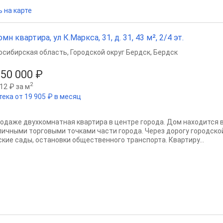
 на карте
омн квартира, ул К.Маркса, 31, д. 31, 43 м², 2/4 эт.
осибирская область
,
Городской округ Бердск
,
Бердск
150 000 ₽
2
12 ₽ за м
тека от 19 905 ₽ в месяц
родаже двухкомнатная квартира в центре города. Дом находится
личными торговыми точками части города. Через дорогу городской
ские сады, остановки общественного транспорта. Квартиру...