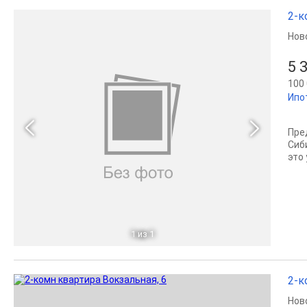
2-к
Нов
5 
100 
Ипо
Пре
Сиб
это
1
из 1
2-к
Нов