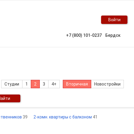
Войти
+7 (800) 101-0237
Бердск
Студии
1
2
3
4+
Вторичная
Новостройки
Найти
бственников
39
2-комн. квартиры с балконом
41