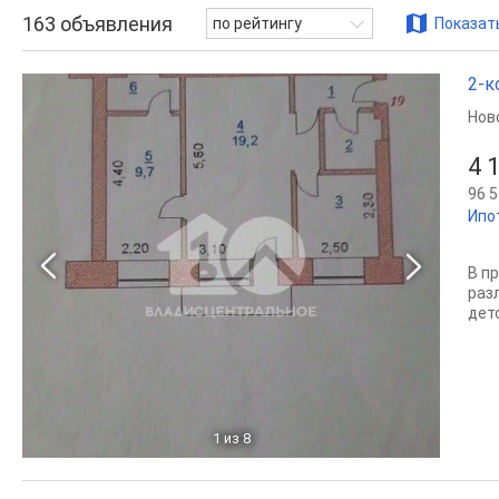
163
объявления
по рейтингу
Показать
2-к
Нов
4 
96 5
Ипо
В п
раз
дет
1
из 8