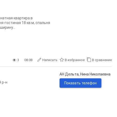
натная квартира в
я-гостиная 18 кв.м, спальня
ширину...
3
08.08
Написать
В избранное
В сравнение
АН Дельта, Нина Николаевна
 р-н
Показать телефон