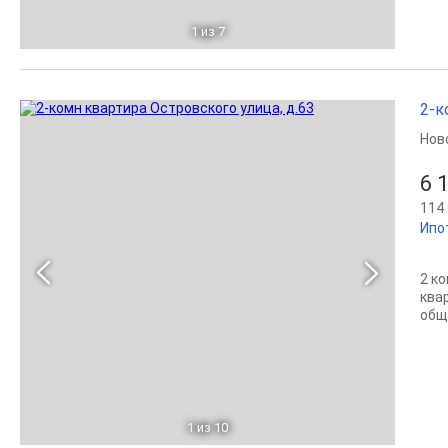
1
из 7
2-к
Нов
6 
114 
Ипо
2 к
ква
обща
1
из 10