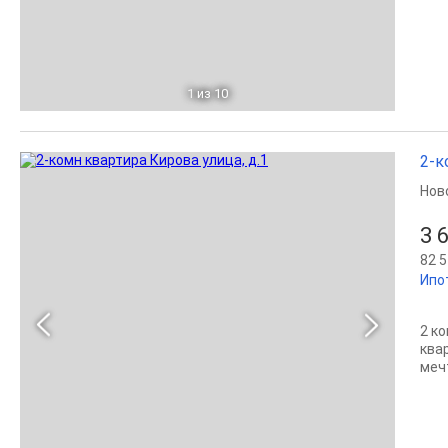
1
из 10
2-к
Нов
3 
82 5
Ипо
2 к
ква
мечт