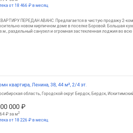
тека от 18 466 ₽ в месяц
КВАРТИРУ ПЕРЕДАН АВАНС. Предлагается в чистую продажу 2-ком
осительно новом кирпичном доме в поселке Боровой. Большая кухн
кв.м., раздельный санузел и огромная застекленная лоджия во всю 
омн квартира, Ленина, 38, 44 м², 2/4 эт.
осибирская область
,
Городской округ Бердск
,
Бердск
,
Искитимский
800 000 ₽
2
64 ₽ за м
тека от 18 226 ₽ в месяц