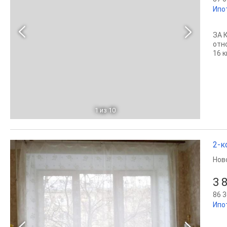
Ипо
ЗА 
отн
16 
1
из 10
2-к
Нов
3 
86 3
Ипо