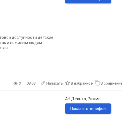
аговой доступности детские
, так и пожилым людям.
ая,...
3
08.08
Написать
В избранное
В сравнение
АН Дельта, Римма
Показать телефон