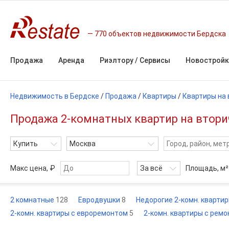
770 объектов недвижимости Бердска
Продажа
Аренда
Риэлтору / Сервисы
Новостройк
Недвижимость в Бердске
/
Продажа
/
Квартиры
/
Квартиры на 
Продажа 2-комнатных квартир на вторич
Купить
Москва
Макс цена, ₽
За всё
Площадь,
м²
2 комнатные
128
Евродвушки
8
Недорогие 2-комн. кварти
2-комн. квартиры с евроремонтом
5
2-комн. квартиры с рем