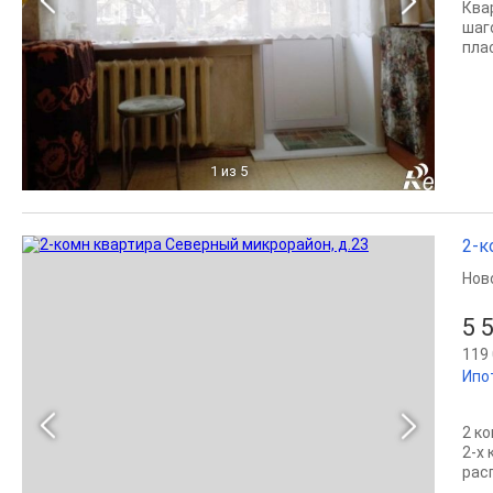
Ква
шаг
пла
1
из 5
2-к
Нов
5 
119 
Ипо
2 к
2-х
рас