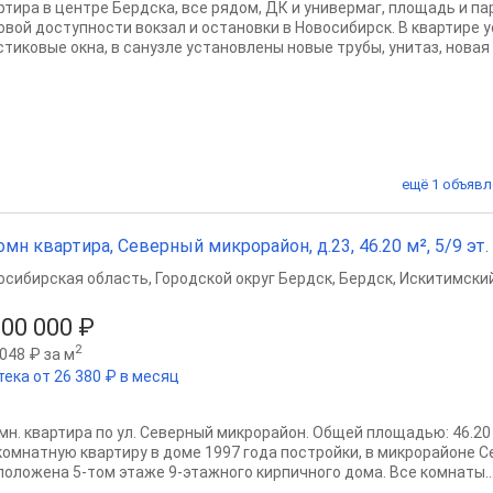
ртира в центре Бердска, все рядом, ДК и универмаг, площадь и пар
овой доступности вокзал и остановки в Новосибирск. В квартире
стиковые окна, в санузле установлены новые трубы, унитаз, новая 
ещё 1 объявл
омн квартира, Северный микрорайон, д.23, 46.20 м², 5/9 эт.
осибирская область
,
Городской округ Бердск
,
Бердск
,
Искитимский
500 000 ₽
2
048 ₽ за м
тека от 26 380 ₽ в месяц
омн. квартира по ул. Северный микрорайон. Общей площадью: 46.20
 комнатную квартиру в доме 1997 года постройки, в микрорайоне С
положена 5-том этаже 9-этажного кирпичного дома. Все комнаты..