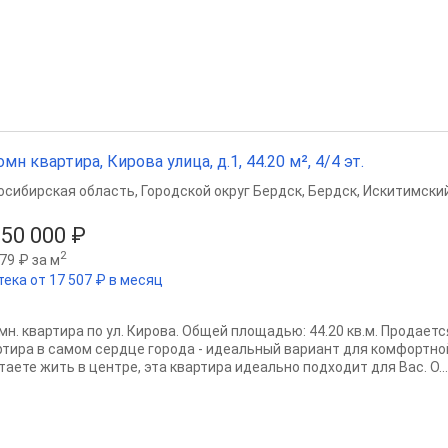
омн квартира, Кирова улица, д.1, 44.20 м², 4/4 эт.
осибирская область
,
Городской округ Бердск
,
Бердск
,
Искитимский
650 000 ₽
2
79 ₽ за м
тека от 17 507 ₽ в месяц
омн. квартира по ул. Кирова. Общей площадью: 44.20 кв.м. Продает
ртира в самом сердце города - идеальный вариант для комфортно
аете жить в центре, эта квартира идеально подходит для Вас. О...