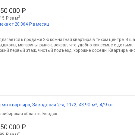
350 000 ₽
2
15 ₽ за м
тека от 20 864 ₽ в месяц
длагается к продаже 2-х комнатная квартира в тихом центре. В ш
ы,школы, магазины, рынок, вокзал, что удобно как семье с детьми
окий первый этаж, чистый подъезд, хорошие соседи. Квартира чист
омн квартира, Заводская 2-я, 11/2, 43.90 м², 4/9 эт.
осибирская область
,
Бердск
850 000 ₽
2
99 ₽ за м