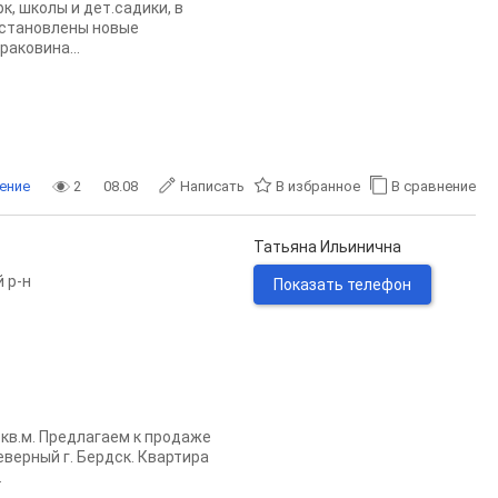
к, школы и дет.садики, в
 установлены новые
раковина...
ение
2
08.08
Написать
В избранное
В сравнение
Татьяна Ильинична
 р-н
Показать телефон
 кв.м. Предлагаем к продаже
еверный г. Бердск. Квартира
.