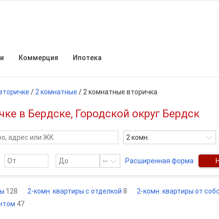
и
Коммерция
Ипотека
вторичке
/
2 комнатные
/
2 комнатные вторичка
ке в Бердске, Городской округ Бердск
2 комн.
--
Расширенная форма
ры
128
2-комн. квартиры с отделкой
8
2-комн. квартиры от со
онтом
47