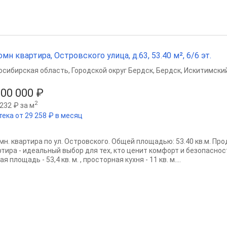
омн квартира, Островского улица, д.63, 53.40 м², 6/6 эт.
осибирская область
,
Городской округ Бердск
,
Бердск
,
Искитимский
100 000 ₽
2
232 ₽ за м
тека от 29 258 ₽ в месяц
омн. квартира по ул. Островского. Общей площадью: 53.40 кв.м. П
ртира - идеальный выбор для тех, кто ценит комфорт и безопаснос
я площадь - 53,4 кв. м. , просторная кухня - 11 кв. м....