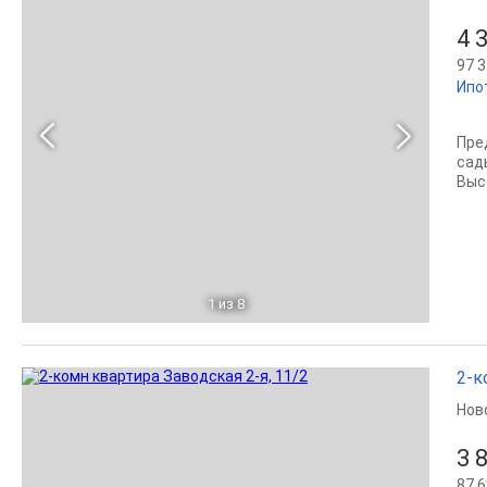
4 
97 3
Ипо
Пре
сад
Выс
1
из 8
2-к
Нов
3 
87 6