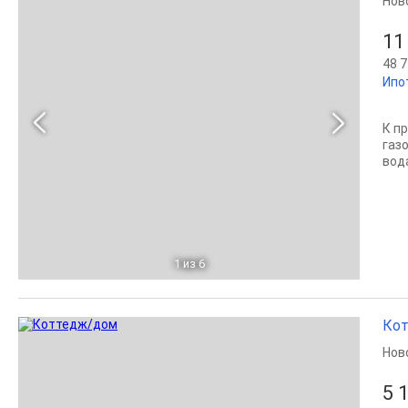
Нов
11
48 7
Ипо
К п
газ
вод
1
из 6
Кот
Нов
5 