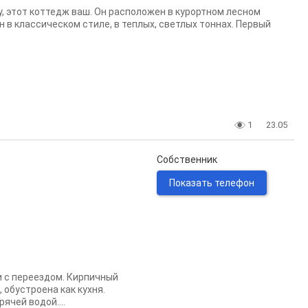
у, этот коттедж ваш. Он расположен в курортном лесном
н в классическом стиле, в теплых, светлых тоннах. Первый
1
23.05
Собственник
Показать телефон
и с переездом. Кирпичный
 обустроена как кухня.
чей водой....