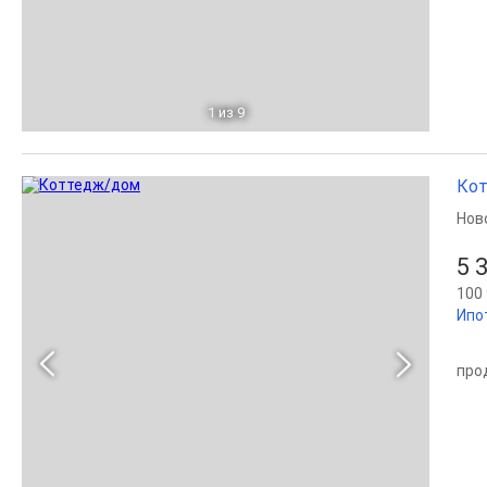
1
из 9
Кот
Нов
5 
100 
Ипо
про