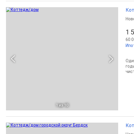
Кот
Нов
1 
60 0
Ипо
Оди
год
чис
1
из 10
Кот