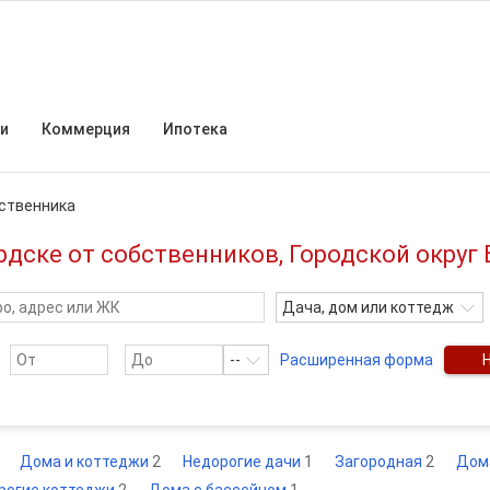
и
Коммерция
Ипотека
ственника
рдске от собственников, Городской округ
Дача, дом или коттедж
--
Расширенная форма
Дома и коттеджи
2
Недорогие дачи
1
Загородная
2
Дом