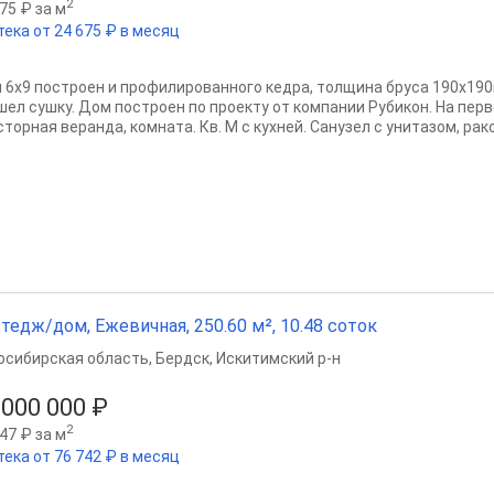
2
75 ₽ за м
тека от 24 675 ₽ в месяц
 6х9 построен и профилированного кедра, толщина бруса 190х190
шел сушку. Дом построен по проекту от компании Рубикон. На пер
торная веранда, комната. Кв. М с кухней. Санузел с унитазом, рако
тедж/дом, Ежевичная, 250.60 м², 10.48 соток
осибирская область
,
Бердск
,
Искитимский р-н
 000 000 ₽
2
47 ₽ за м
тека от 76 742 ₽ в месяц