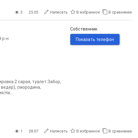
3
25.05
Написать
В избранное
В сравнение
Собственник
 р-н
Показать телефон
poвкa.2 caрая, туалет.Зaбoр,
 вeдeр), смoрoдинa,
.Нa...
1
28.07
Написать
В избранное
В сравнение