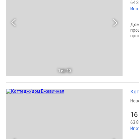
64 3
Ипо
Дом
про
прос
1
из 10
Кот
Нов
16
63 8
Ипо