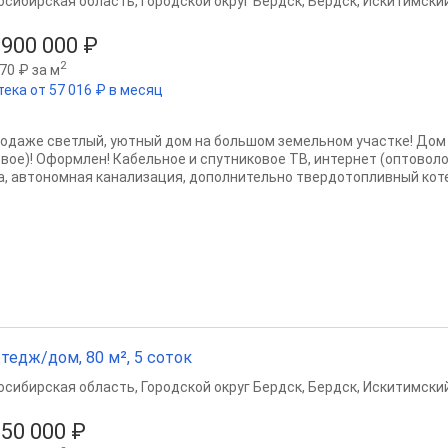
осибирская область
,
Городской округ Бердск
,
Бердск
,
Искитимский
 900 000 ₽
2
70 ₽ за м
тека от 57 016 ₽ в месяц
родаже светлый, уютный дом на большом земельном участке! Дом
овое)! Оформлен! Кабельное и спутниковое ТВ, интернет (оптоволо
а, автономная канализация, дополнительно твердотопливный коте
тедж/дом, 80 м², 5 соток
осибирская область
,
Городской округ Бердск
,
Бердск
,
Искитимский
150 000 ₽