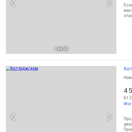
Есл
мас
этаж
1
из 10
Кот
Нов
4 
61 2
Ипо
Про
дву
Про