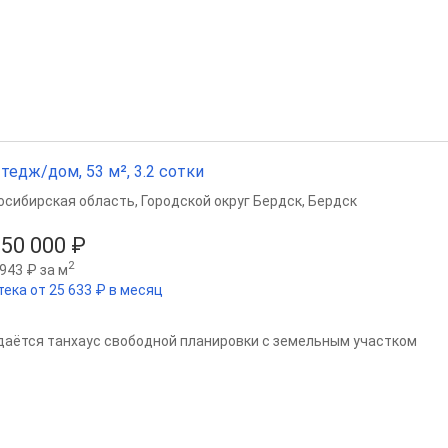
тедж/дом, 53 м², 3.2 сотки
осибирская область
,
Городской округ Бердск
,
Бердск
350 000 ₽
2
943 ₽ за м
тека от 25 633 ₽ в месяц
даётся танхаус свободной планировки с земельным участком