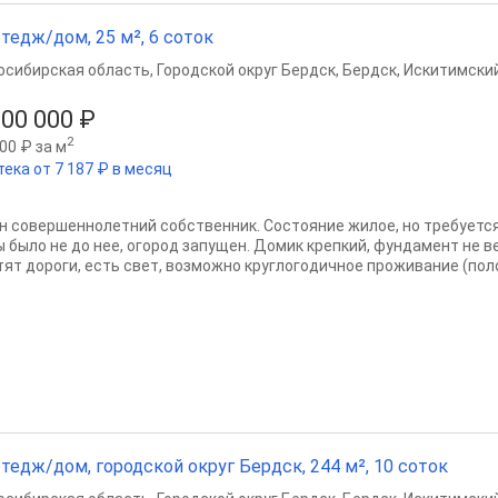
тедж/дом, 25 м², 6 соток
осибирская область
,
Городской округ Бердск
,
Бердск
,
Искитимский
500 000 ₽
2
00 ₽ за м
тека от 7 187 ₽ в месяц
н совершеннолетний собственник. Состояние жилое, но требуется
ы было не до нее, огород запущен. Домик крепкий, фундамент не в
тят дороги, есть свет, возможно круглогодичное проживание (поло
тедж/дом, городской округ Бердск, 244 м², 10 соток