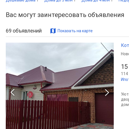
Дешевые дома
1
Дома до 5 млн
1
Дома до 4 млн
1
Недо
Вас могут заинтересовать объявления
69
объявлений
Показать на карте
Кот
Нов
15
114 
Ипо
Уют
дво
доме