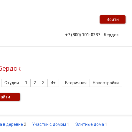
Войти
+7 (800) 101-0237
Бердск
 Бердск
Студии
1
2
3
4+
Вторичная
Новостройки
Найти
а в деревне
2
Участки с домом
1
Элитные дома
1