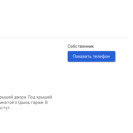
Собственник
Показать телефон
крышей двора. Под крышей
мнатой отдыха, гараж. В
стут...