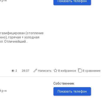
 р-н
Показать телефон
 газифицирован (отопление
кно), горячая + холодная
л. Отличнейший...
2
28.07
Написать
В избранное
В сравнение
Собственник
 р-н
Показать телефон