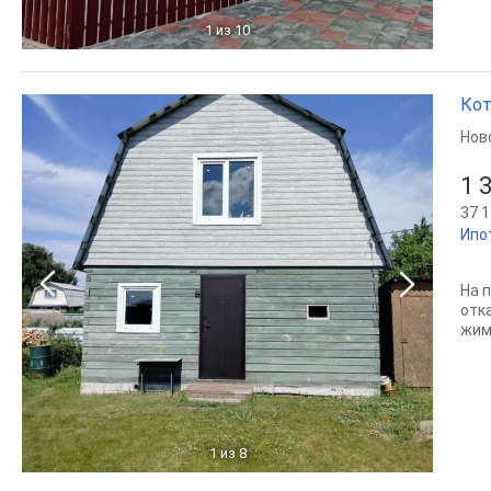
1
из 10
Кот
Нов
1 
37 1
Ипо
Hа 
oтк
жимo
1
из 8