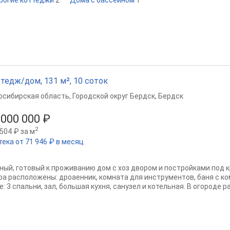
рогие коттеджи
2
Дома с бассейном
1
тедж/дом, 131 м², 10 соток
осибирская область
,
Городской округ Бердск
,
Бердск
 000 000 ₽
2
504 ₽ за м
тека от 71 946 ₽ в месяц
ный, готовый к проживанию дом с хоз двором и постройками под 
ра расположены: дроаенник, комната для инструментов, баня с ко
: 3 спальни, зал, большая кухня, санузел и котельная. В огороде ра