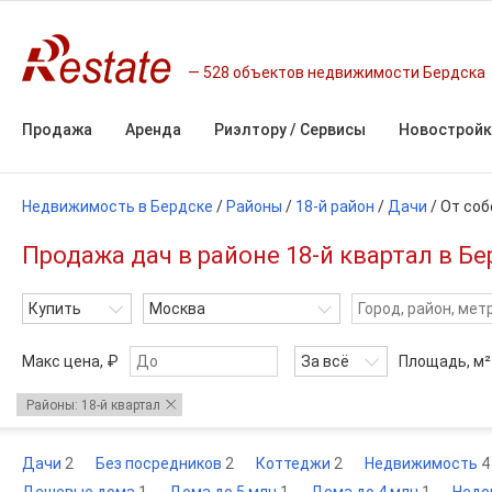
528 объектов недвижимости Бердска
Продажа
Аренда
Риэлтору / Сервисы
Новостройк
Недвижимость в Бердске
/
Районы
/
18-й район
/
Дачи
/
От соб
Продажа дач в районе 18-й квартал в Бе
Купить
Москва
Макс цена, ₽
За всё
Площадь,
м²
Районы: 18-й квартал
Дачи
2
Без посредников
2
Коттеджи
2
Недвижимость
4