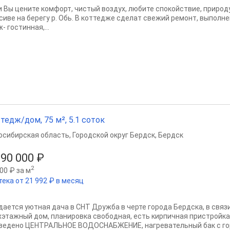
и Вы цените комфорт, чистый воздух, любите спокойствие, природ
сиве на берегу р. Обь. В коттедже сделат свежий ремонт, выполне
- гостинная,...
тедж/дом, 75 м², 5.1 соток
осибирская область
,
Городской округ Бердск
,
Бердск
590 000 ₽
2
00 ₽ за м
тека от 21 992 ₽ в месяц
дается уютная дача в СНТ Дружба в черте города Бердска, в связ
хэтажный дом, планировка свободная, есть кирпичная пристройка,
ведено ЦЕНТРАЛЬНОЕ ВОДОСНАБЖЕНИЕ, нагревательный бак с горя