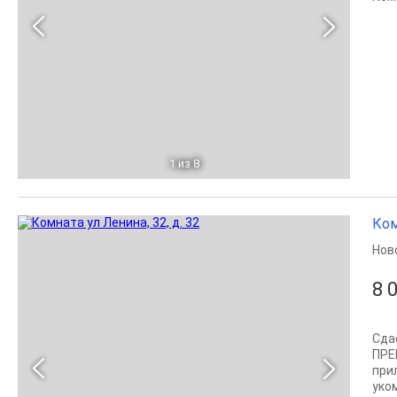
1
из 8
Ком
Нов
8 
Сда
ПРЕ
пpи
укo