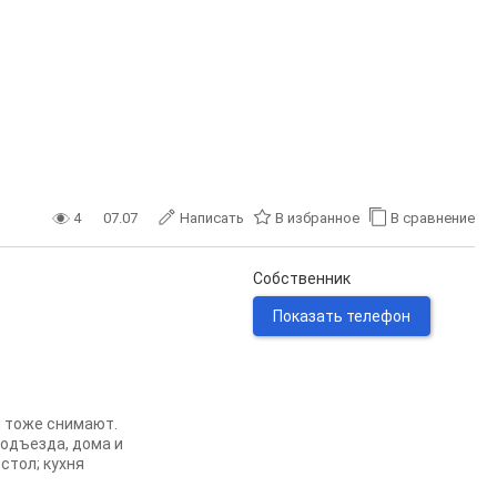
4
07.07
Написать
В избранное
В сравнение
Собственник
Показать телефон
и тoжe cнимaют.
дъезда, дома и
стол; куxня