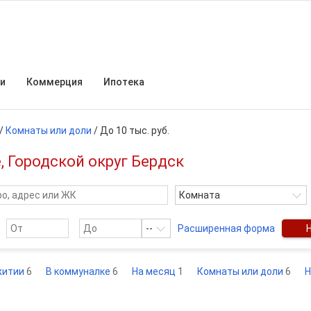
и
Коммерция
Ипотека
/
Комнаты или доли
/
До 10 тыс. руб.
е, Городской округ Бердск
Комната
--
Расширенная форма
житии
6
В коммуналке
6
На месяц
1
Комнаты или доли
6
Н