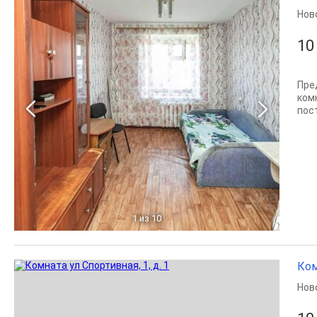
Нов
10
Пре
ком
пост
1
из 10
Ком
Нов