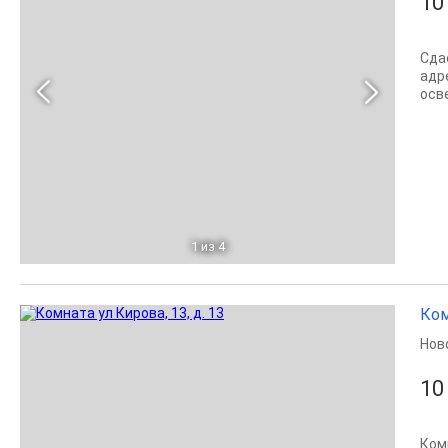
10
Сда
адр
осв
1
из 4
Ком
Нов
10
Ком