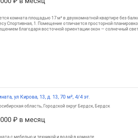
 000 ₽ в месяц
ется комната площадью 17 м² в двухкомнатной квартире без балк
есу Спортивная, 1. Помещение отличается просторной планировк
ещением благодаря восточной ориентации окон — солнечный свет 
ната, ул Кирова, 13, д. 13, 70 м², 4/4 эт.
осибирская область
,
Городской округ Бердск
,
Бердск
 000 ₽ в месяц
ната с мебелью и техникой и водой в комнате