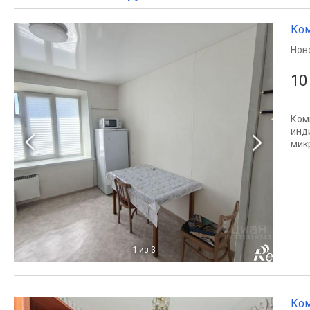
Ком
Нов
10
Ком
инд
мик
1
из 3
Ком