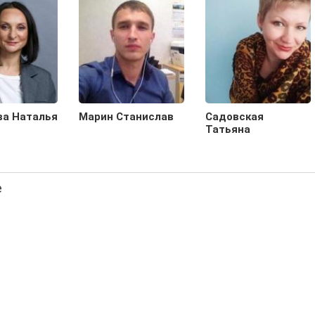
ва Наталья
Марин Станислав
Садовская
Татьяна
е