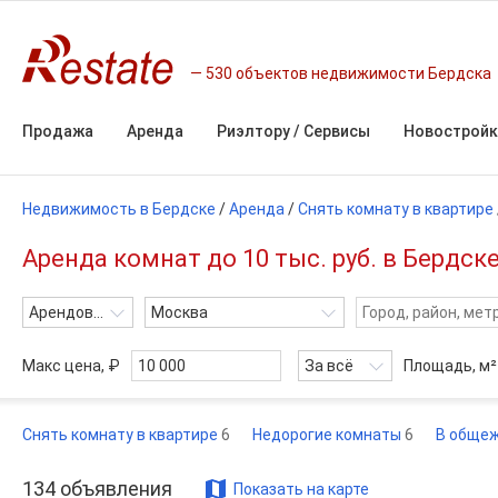
530 объектов недвижимости Бердска
Продажа
Аренда
Риэлтору / Сервисы
Новостройк
Недвижимость в Бердске
/
Аренда
/
Снять комнату в квартире
Аренда комнат до 10 тыс. руб. в Бердск
Арендовать
Москва
Макс цена, ₽
За всё
Площадь,
м²
Снять комнату в квартире
6
Недорогие комнаты
6
В обще
134
объявления
Показать на карте