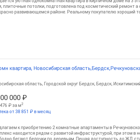
даётся уютная однокомнатная квартира в кирпичном доме на 3 эт
и, плиточные потолки, подготовлена под косметический ремонт а
красно развивающемся районе. Реальному покупателю хороший тор
омн квартира, Новосибирская область,Бердск,Речкуновская 
осибирская область
,
Городской округ Бердск
,
Бердск
,
Искитимский
100 000 ₽
2
476 ₽ за м
тека от 38 851 ₽ в месяц
длагаем к приобретению 2 комнатные апартаменты в Речкуновско
плекс находится рядом с развитой инфраструктурой, при этом в н
бодно бегают белочки по деревьям. Пешая доступность до ЖД ста