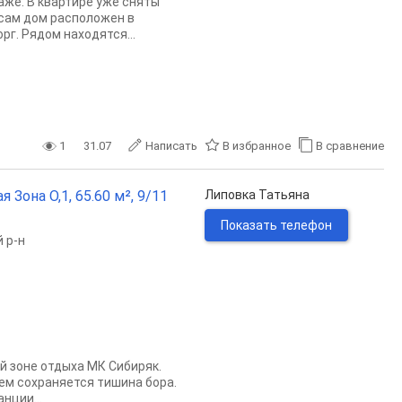
аже. В квартире уже сняты
 сам дом расположен в
г. Рядом находятся...
1
31.07
Написать
В избранное
В сравнение
Зона О,1, 65.60 м², 9/11
Липовка Татьяна
Показать телефон
 р-н
й зоне отдыха МК Сибиряк.
ем сохраняется тишина бора.
нции...