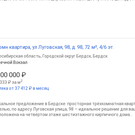
омн квартира, ул Луговская, 98, д. 98, 72 м², 4/6 эт.
осибирская область
,
Городской округ Бердск
,
Бердск
ечной Вокзал
800 000 ₽
2
333 ₽ за м
тека от 37 412 ₽ в месяц
кальное предложение в Бердске: просторная трёхкомнатная квар
елью, по адресу Луговская улица, 98 — идеальное решение для ва
положена на четвёртом этаже шестиэтажного кирпичного дома...