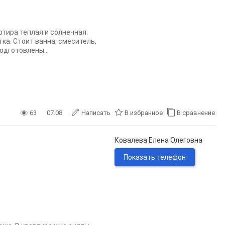
тира теплая и солнечная.
ка. Стоит ванна, смеситель,
одготовлены...
63
07.08
Написать
В избранное
В сравнение
Ковалева Елена Олеговна
Показать телефон