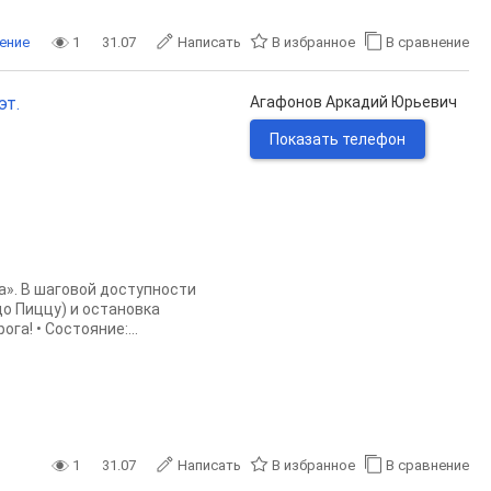
ение
1
31.07
Написать
В избранное
В сравнение
эт.
Агафонов Аркадий Юрьевич
Показать телефон
а». В шаговой доступности
о Пиццу) и остановка
а! • Состояние:...
1
31.07
Написать
В избранное
В сравнение