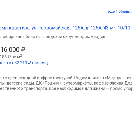
ещё 1 объявл
омн квартира, ул Первомайская, 125А, д. 125А, 43 м², 10/10 
осибирская область
,
Городской округ Бердск
,
Бердск
716 000 ₽
2
186 ₽ за м
тека от 32 213 ₽ в месяц
он с превосходной инфраструктурой: Рядом клиника «Медпрактик
лы, детские сады, ДК «Родина», супермаркеты, кафе (включая Дод
ественного транспорта. Всё необходимое для жизни — прямо у порог