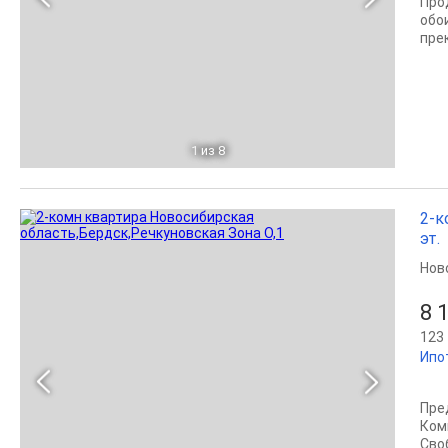
Про
обо
пре
1
из 8
2-к
эт.
Нов
8 
123 
Ипо
Пре
Ком
Сво