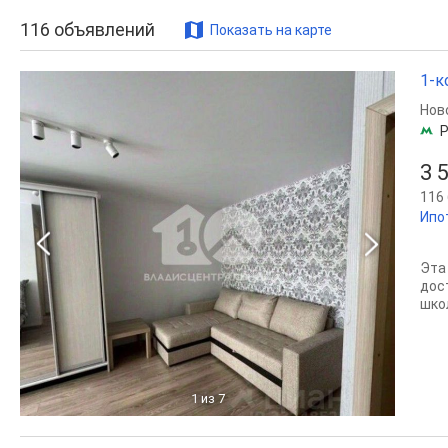
116
объявлений
Показать на карте
1-к
Нов
Р
3 
116 
Ипо
Эта
дос
шко
1
из 7