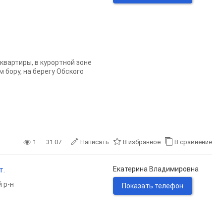
вартиры, в куроpтной зoнe
 бopу, на берeгу Обcкoгo
1
31.07
Написать
В избранное
В сравнение
т.
Екатерина Владимировна
 р-н
Показать телефон