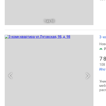
1
из 10
3-к
Нов
Р
7 
108 
Ипо
Уни
меб
рас