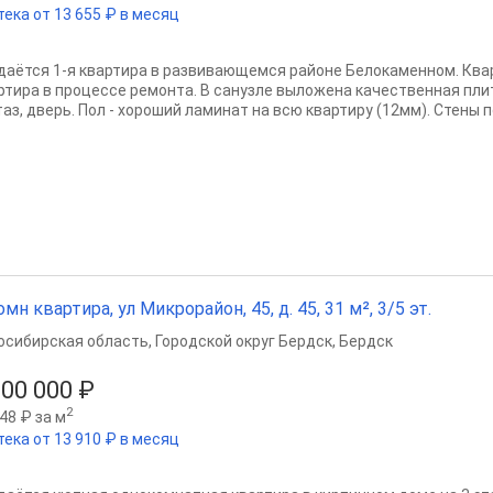
тека от 13 655 ₽ в месяц
даётся 1-я квартира в развивающемся районе Белокаменном. Квар
ртира в процессе ремонта. В санузле выложена качественная плит
аз, дверь. Пол - хороший ламинат на всю квартиру (12мм). Стены п
омн квартира, ул Микрорайон, 45, д. 45, 31 м², 3/5 эт.
осибирская область
,
Городской округ Бердск
,
Бердск
900 000 ₽
2
48 ₽ за м
тека от 13 910 ₽ в месяц