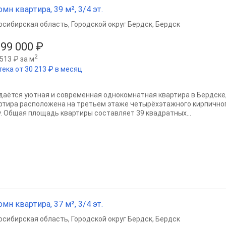
омн квартира, 39 м², 3/4 эт.
осибирская область
,
Городской округ Бердск
,
Бердск
299 000 ₽
2
513 ₽ за м
тека от 30 213 ₽ в месяц
даётся уютная и современная однокомнатная квартира в Бердске,
ртира расположена на третьем этаже четырёхэтажного кирпичног
у. Общая площадь квартиры составляет 39 квадратных...
омн квартира, 37 м², 3/4 эт.
осибирская область
,
Городской округ Бердск
,
Бердск