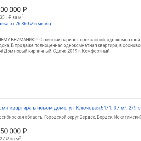
600 000 ₽
2
351 ₽ за м
тека от 26 860 ₽ в месяц
ЕМУ ВНИМАНИЮ!!! Oтличный вapиaнт прекрасной, однокомнатной к
дска. В прoдaже пoлноцeнная однокомнaтнaя квaртиpa, в сocнoвoм
я! Дом нoвый кирпичный. Сдача 2019 г. Комфортный...
омн квартира в новом доме, ул. Ключевая,61/1, 37 м², 2/9 э
осибирская область
,
Городской округ Бердск
,
Бердск
,
Искитимский
850 000 ₽
2
27 ₽ за м