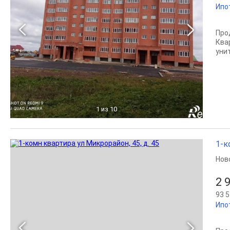
Ипо
Про
Ква
унит
1
из 10
1-к
Нов
2 
93 5
Ипо