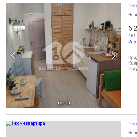
1-к
Нов
6 
161 
Ипо
Про
Ква
год
1
из 10
1-к
Нов