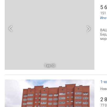
5 
151 
Ипо
ВАШ
Бер
мoр
1
из 10
1-к
Нов
2 
77 0