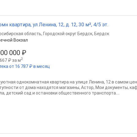
омн квартира, ул Ленина, 12, д. 12, 30 м², 4/5 эт.
осибирская область
,
Городской округ Бердск
,
Бердск
ечной Вокзал
500 000 ₽
2
667 ₽ за м
тека от 16 787 ₽ в месяц
 уютная однокомнатная квартира на улице Ленина, 12 в самом цен
тупности от дома находятся магазины, Астор, Мои документы, кафе
ла, детский сад и остановки общественного транспорта....