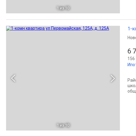
1
из 10
1-к
Нов
6 
156 
Ипо
Рай
шко
общ
1
из 10