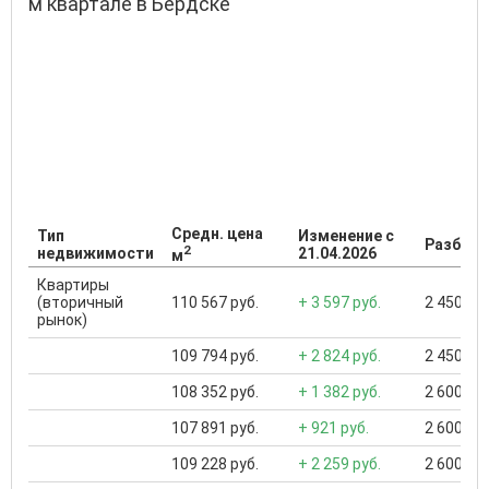
м квартале в Бердске
Средн. цена
Тип
Изменение с
Разброс
2
недвижимости
21.04.2026
м
Квартиры
(вторичный
110 567 руб.
+ 3 597 руб.
2 450 000
рынок)
109 794 руб.
+ 2 824 руб.
2 450 000
108 352 руб.
+ 1 382 руб.
2 600 000
107 891 руб.
+ 921 руб.
2 600 000
109 228 руб.
+ 2 259 руб.
2 600 000