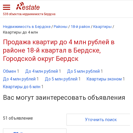
538 объектов недвижимости Бердска
Недвижимость в Бердске
/
Районы
/
18-й район
/
Квартиры
/
Квартиры до 4 млн
Продажа квартир до 4 млн рублей в
районе 18-й квартал в Бердске,
Городской округ Бердск
Обмен
1
До 4 млн рублей
1
До 5 млн рублей
1
До 4 млн рублей
1
До 5 млн рублей
1
Квартиры эконом
1
Квартиры до 6 млн
1
Вас могут заинтересовать объявления
51
объявление
Уточнить поиск