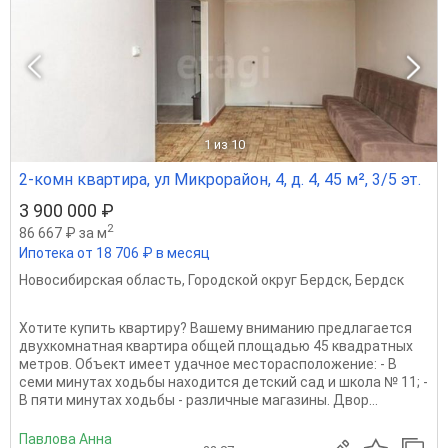
1
из 10
2-комн квартира, ул Микрорайон, 4, д. 4, 45 м², 3/5 эт.
3 900 000 ₽
2
86 667 ₽ за м
Ипотека от 18 706 ₽ в месяц
Новосибирская область
,
Городской округ Бердск
,
Бердск
Хотите купить квартиру? Вашему вниманию предлагается
двухкомнатная квартира общей площадью 45 квадратных
метров. Объект имеет удачное месторасположение: - В
семи минутах ходьбы находится детский сад и школа № 11; -
В пяти минутах ходьбы - различные магазины. Двор...
Павлова Анна