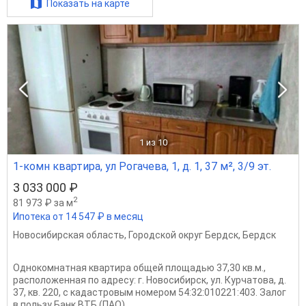
Показать на карте
1
из 10
1-комн квартира, ул Рогачева, 1, д. 1, 37 м², 3/9 эт.
3 033 000 ₽
2
81 973 ₽ за м
Ипотека от 14 547 ₽ в месяц
Новосибирская область
,
Городской округ Бердск
,
Бердск
Однокомнатная квартира общей площадью 37,30 кв.м.,
расположенная по адресу: г. Новосибирск, ул. Курчатова, д.
37, кв. 220, с кадастровым номером 54:32:010221:403. Залог
в пользу Банк ВТБ (ПАО).