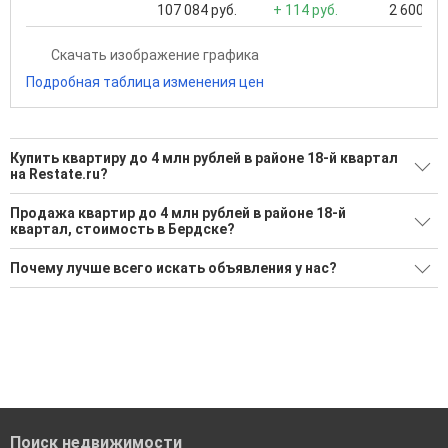
107 084 руб.
+ 114 руб.
2 600 000
Скачать изображение графика
Подробная таблица изменения цен
Купить квартиру до 4 млн рублей в районе 18-й квартал
на Restate.ru?
Поможем Купить квартиру до 4 млн рублей в районе 18-й
Продажа квартир до 4 млн рублей в районе 18-й
квартал?
квартал, стоимость в Бердске?
Воспользуйтесь нашим поиском по новостройкам, для
Минимальная цена: 3 600 000 Р. Максимальная цена: 3 600
Почему лучше всего искать объявления у нас?
подбора подходящего вам варианта
000 Р; Средняя: 3 600 000 Р
'Сохраните результаты поиска и возвращайтесь к нему,
Все объявления проверены и проходят строгую
Средняя цена за м2: 124 138 Р
когда это будет нужно'
модерацию
Удобный поиск, есть подписка на новые объявления
Помогаем с подбором выгодных ипотечных программ в
банках в Бердске
Поиск недвижимости