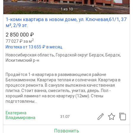
1
из 10
1-комн квартира в новом доме, ул. Ключевая,61/1, 37
м², 2/9 эт.
2 850 000 ₽
2
77 027 ₽ за м
Ипотека от 13 655 ₽ в месяц
Новосибирская область
,
Городской округ Бердск
,
Бердск
,
Искитимский р-н
Продаётся 1-я квартира в развивающемся районе
Белокаменном. Квартира теплая и солнечная. Квартира в
процессе ремонта. В санузле выложена качественная
плитка. Стоит ванна, смеситель, унитаз, дверь. Пол -
хороший ламинат на всю квартиру (12мм). Стены
подготовлены...
Екатерина
31.07
Владимировна
Позвонить