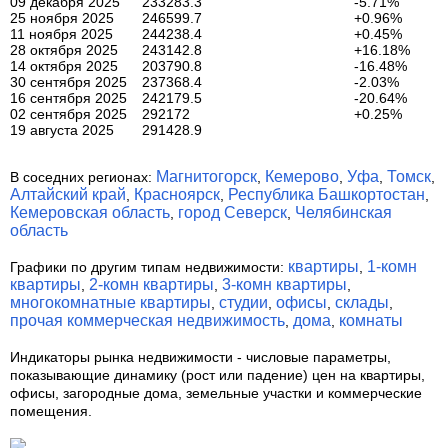
09 декабря 2025
233283.3
-5.71%
25 ноября 2025
246599.7
+0.96%
11 ноября 2025
244238.4
+0.45%
28 октября 2025
243142.8
+16.18%
14 октября 2025
203790.8
-16.48%
30 сентября 2025
237368.4
-2.03%
16 сентября 2025
242179.5
-20.64%
02 сентября 2025
292172
+0.25%
19 августа 2025
291428.9
Магнитогорск
Кемерово
Уфа
Томск
В соседних регионах:
,
,
,
,
Алтайский край
Красноярск
Республика Башкортостан
,
,
,
Кемеровская область
город Северск
Челябинская
,
,
область
квартиры
1-комн
Графики по другим типам недвижимости:
,
квартиры
2-комн квартиры
3-комн квартиры
,
,
,
многокомнатные квартиры
студии
офисы
склады
,
,
,
,
прочая коммерческая недвижимость
дома
комнаты
,
,
Индикаторы рынка недвижимости
- числовые параметры,
показывающие динамику (рост или падение) цен на квартиры,
офисы, загородные дома, земельные участки и коммерческие
помещения.