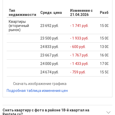
Тип
Изменение с
Средн. цена
Разброс
недвижимости
21.04.2026
Квартиры
(вторичный
23 692 руб.
- 1 741 руб.
15 000 ..
рынок)
23 500 руб.
- 1 933 руб.
15 000 ..
24 833 руб.
- 600 руб.
13 000 ..
23 667 руб.
- 1 767 руб.
16 000 ..
24 000 руб.
- 1 433 руб.
17 000 ..
24 674 руб.
- 759 руб.
15 500 ..
Скачать изображение графика
Подробная таблица изменения цен
Снять квартиру с фото в районе 18-й квартал на
Restate.ru?