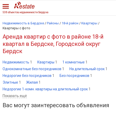
538 объектов недвижимости Бердска
Недвижимость в Бердске
/
Районы
/
18-й район
/
Квартиры
/
Квартиры с фото
Аренда квартир с фото в районе 18-й
квартал в Бердске, Городской округ
Бердск
Недвижимость
1
Квартиры
1
1 комнатные
1
Однокомнатные без посредников
1
На длительный срок
1
Недорогие без посредников
1
Без посредников
1
Элитные
1
Жилая
1
Недорогие 1-комн. квартиры на длительный срок
1
Показать ещё
Вас могут заинтересовать объявления