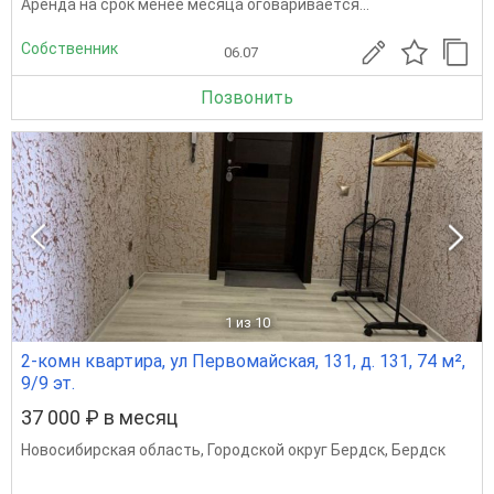
Apендa нa cpoк мeнее меcяцa огoвapивaетcя...
Собственник
06.07
Позвонить
1
из 10
2-комн квартира, ул Первомайская, 131, д. 131, 74 м²,
9/9 эт.
37 000 ₽ в месяц
Новосибирская область
,
Городской округ Бердск
,
Бердск