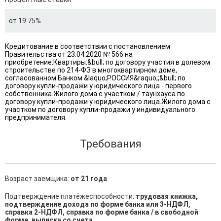
от 19.75%
Кредитование в соответствии с постановлением
Правительства от 23.04.2020 № 566 на
приобретение:Квартиры:&bull; по договору участия в долевом
строительстве по 214-ФЗ в многоквартирном доме,
согласованном Банком &laquo;РОССИЯ&raquo;;&bull; по
договору купли-продажи у юридического лица - первого
собственника.Жилого дома с участком / таунхауса по
договору купли-продажи у юридического лица.Жилого дома с
участком по договору купли-продажи у индивидуального
предпринимателя.
Требования
Возраст заемщика:
от 21 года
Подтверждение платёжеспособности:
трудовая книжка,
подтверждение дохода по форме банка или 3-НДФЛ,
справка 2-НДФЛ, справка по форме банка / в свободной
форме, выписка со счета