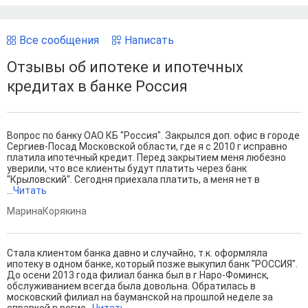
Все сообщения
Написать
Отзывы об ипотеке и ипотечных
кредитах в банке Россия
Вопрос по банку ОАО КБ "Россия". Закрылся доп. офис в городе
Сергиев-Посад Московской области, где я с 2010 г исправно
платила ипотечный кредит. Перед закрытием меня любезно
уверили, что все клиенты будут платить через банк
"Крыловский". Сегодня приехала платить, а меня нет в
...
Читать
МаринаКорякина
Стала клиентом банка давно и случайно, т.к. оформляла
ипотеку в одном банке, который позже выкупил банк "РОССИЯ".
До осени 2013 года филиал банка был в г.Наро-Фоминск,
обслуживанием всегда была довольна. Обратилась в
московский филиал на бауманской на прошлой неделе за
справкой в регис...
Читать